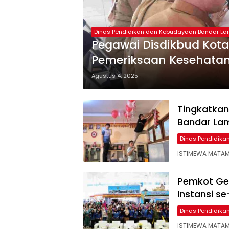
Dinas Pendidikan dan Kebudayaan Bandar L
Pegawai Disdikbud Kot
Pemeriksaan Kesehatan
Agustus 4, 2025
Tingkatkan
Bandar La
Dinas Pendidik
ISTIMEWA MATAM
Pemkot Ge
Instansi s
Dinas Pendidik
ISTIMEWA MATAM