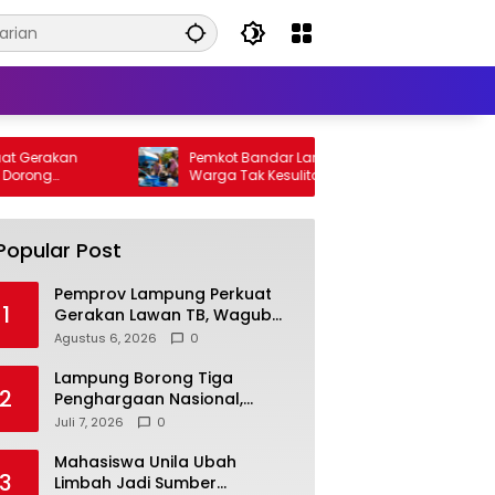
Pemkot Bandar Lampung Pastikan
Disdi
Warga Tak Kesulitan Air Bersih, 200 Ribu
Buday
Liter Sudah Disalurkan
Apresi
Popular Post
Pemprov Lampung Perkuat
1
Gerakan Lawan TB, Wagub
Jihan Dorong Penemuan
Agustus 6, 2026
0
Kasus Lebih Cepat dan
Tuntas
Lampung Borong Tiga
2
Penghargaan Nasional,
Perkuat Posisi sebagai
Juli 7, 2026
0
Daerah Penggerak Ekonomi
Syariah
Mahasiswa Unila Ubah
3
Limbah Jadi Sumber