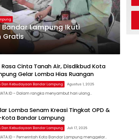
ampung
a Bandar Lampung Ikuti
 Gratis
 Rasa Cinta Tanah Air, Disdikbud Kota
mpung Gelar Lomba Hias Ruangan
an Dan Kebudayaan Bandar Lampung
Agustus 1, 2025
ATA.ID – Dalam rangka menyambut hari ulang…
lar Lomba Senam Kreasi Tingkat OPD &
e-Kota Bandar Lampung
an Dan Kebudayaan Bandar Lampung
Juli 17, 2025
ATA.ID – Pemerintah Kota Bandar Lampung menggelar…