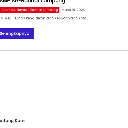
/SMP Se-Bandar Lampung
an Dan Kebudayaan Bandar Lampung
Maret 19, 2025
ATA.ID – Dinas Pendidikan dan Kebudayaan Kota…
Selengkapnya
entang Kami