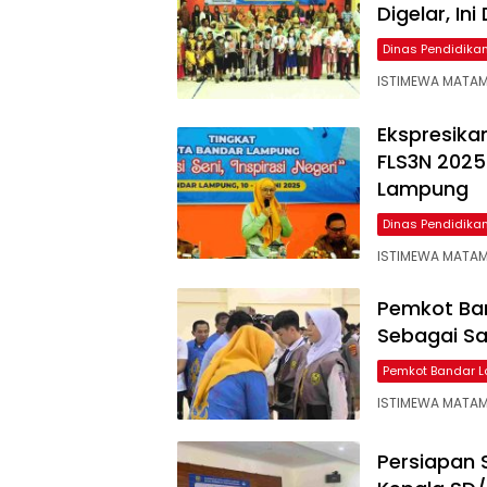
Digelar, In
Dinas Pendidik
ISTIMEWA MATAMA
Ekspresika
FLS3N 2025
Lampung
Dinas Pendidik
ISTIMEWA MATAM
Pemkot Ban
Sebagai Sa
Pemkot Bandar 
ISTIMEWA MATAM
Persiapan 