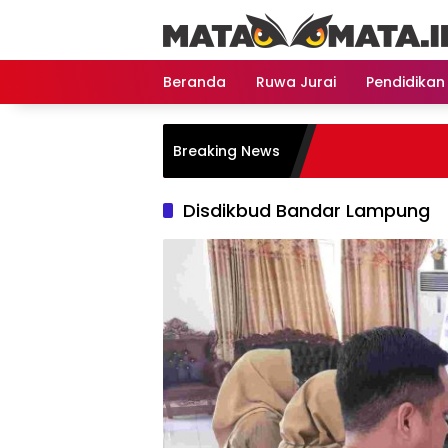
Langsung
ke
konten
Beranda
Ruwa Jurai
Pendidikan
Breaking News
Disdikbud Bandar Lampung