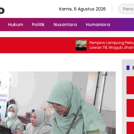
Kamis, 6 Agustus 2026
Hukum
Politik
Nusantara
Humaniora
Pemprov Lampung Perkuat Gerakan
Lawan TB, Wagub Jihan Dorong
Penemuan Kasus Lebih Cepat dan
Tuntas