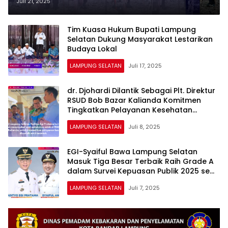
Ketahanan Pangan Dan
Juli 21, 2025
Kesejahteraan Petani
Tim Kuasa Hukum Bupati Lampung
Selatan Dukung Masyarakat Lestarikan
Budaya Lokal
LAMPUNG SELATAN
Juli 17, 2025
dr. Djohardi Dilantik Sebagai Plt. Direktur
RSUD Bob Bazar Kalianda Komitmen
Tingkatkan Pelayanan Kesehatan
Secara Profesional
LAMPUNG SELATAN
Juli 8, 2025
EGI-Syaiful Bawa Lampung Selatan
Masuk Tiga Besar Terbaik Raih Grade A
dalam Survei Kepuasan Publik 2025 se
Provinsi Lampung
LAMPUNG SELATAN
Juli 7, 2025