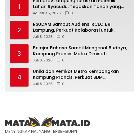
Pemprov Lampung Luruskan Polemik
1
Lahan Ryacudu, Tegaskan Tanah yang
Dipersoalkan Bukan Aset Provinsi
Agustus 7, 2026
0
RSUDAM Sambut Audiensi RCEO BRI
2
Lampung, Perkuat Kolaborasi untuk
Pengembangan Layanan dan SDM
Juli 8, 2026
0
Belajar Bahasa Sambil Mengenal Budaya,
3
Kampung Prancis Metro Diminati
Masyarakat
Juli 8, 2026
0
Unila dan Pemkot Metro Kembangkan
4
Kampung Prancis, Perkuat SDM
Berwawasan Internasional
Juli 8, 2026
0
MENYINGKAP HAL YANG TERSEMBUNYI