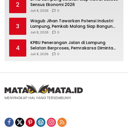
2
Sensus Ekonomi 2026
Juli 8, 2026
0
Wagub Jihan Tawarkan Potensi Industri
3
Lampung, Pemkab Malang Siap Bangun
Sinergi
Juli 8, 2026
0
KPBU Penerangan Jalan di Lampung
4
Selatan Berproses, Pemrakarsa Diminta
Susun FS
Juli 8, 2026
0
MENYINGKAP HAL YANG TERSEMBUNYI