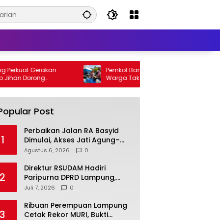
Perkuat Gerakan
Pemkot Bandar Lampung Pastikan
Jihan Dorong
Warga Tak Kesulitan Air Bersih, 200 Ribu
ebih Cepat dan
Liter Sudah Disalurkan
Popular Post
Perbaikan Jalan RA Basyid
1
Dimulai, Akses Jati Agung–
Bandar Lampung Makin
Agustus 6, 2026
0
Lancar
Direktur RSUDAM Hadiri
2
Paripurna DPRD Lampung,
Bahas Hasil Kerja Pansus
Juli 7, 2026
0
Laporan Keuangan 2025
Ribuan Perempuan Lampung
3
Cetak Rekor MURI, Bukti