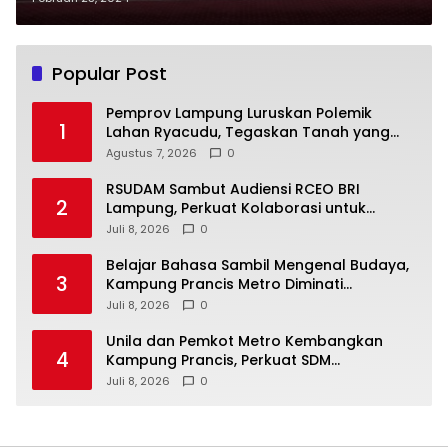
Popular Post
Pemprov Lampung Luruskan Polemik
1
Lahan Ryacudu, Tegaskan Tanah yang
Dipersoalkan Bukan Aset Provinsi
Agustus 7, 2026
0
RSUDAM Sambut Audiensi RCEO BRI
2
Lampung, Perkuat Kolaborasi untuk
Pengembangan Layanan dan SDM
Juli 8, 2026
0
Belajar Bahasa Sambil Mengenal Budaya,
3
Kampung Prancis Metro Diminati
Masyarakat
Juli 8, 2026
0
Unila dan Pemkot Metro Kembangkan
4
Kampung Prancis, Perkuat SDM
Berwawasan Internasional
Juli 8, 2026
0