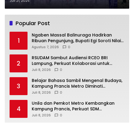
Ketahanan Pangan Dan
Juli 21, 2025
Kesejahteraan Petani
Popular Post
Ngaben Massal Balinuraga Hadirkan
1
Ribuan Pengunjung, Bupati Egi Soroti Nilai
Budaya dan Gotong Royong
Agustus 7, 2026
0
RSUDAM Sambut Audiensi RCEO BRI
2
Lampung, Perkuat Kolaborasi untuk
Pengembangan Layanan dan SDM
Juli 8, 2026
0
Belajar Bahasa Sambil Mengenal Budaya,
3
Kampung Prancis Metro Diminati
Masyarakat
Juli 8, 2026
0
Unila dan Pemkot Metro Kembangkan
4
Kampung Prancis, Perkuat SDM
Berwawasan Internasional
Juli 8, 2026
0