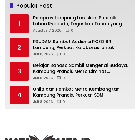
Popular Post
Pemprov Lampung Luruskan Polemik
1
Lahan Ryacudu, Tegaskan Tanah yang
Dipersoalkan Bukan Aset Provinsi
Agustus 7, 2026
0
RSUDAM Sambut Audiensi RCEO BRI
2
Lampung, Perkuat Kolaborasi untuk
Pengembangan Layanan dan SDM
Juli 8, 2026
0
Belajar Bahasa Sambil Mengenal Budaya,
3
Kampung Prancis Metro Diminati
Masyarakat
Juli 8, 2026
0
Unila dan Pemkot Metro Kembangkan
4
Kampung Prancis, Perkuat SDM
Berwawasan Internasional
Juli 8, 2026
0