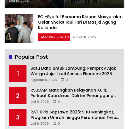
Ajak Masyarakat Promosikan
Mei 18, 2025
Wisata Bahari Lampung Selatan
EGI-Syaiful Bersama Ribuan Masyarakat
Gelar Sholat Idul Fitri Di Masjid Agung
Kalianda
LAMPUNG SELATAN
Maret 31, 2025
Popular Post
Satu Data untuk Lampung: Pemprov Ajak
1
Warga Jujur Ikuti Sensus Ekonomi 2026
Agustus 8, 2026
0
RSUDAM Matangkan Pelayanan Kulit,
2
Perkuat Koordinasi Dokter Penanggung
Jawab Pasien
Juli 9, 2026
0
RAT KPRI Saptawa 2025: SHU Meningkat,
3
Program Umrah hingga Perumahan Terus
Dikembangkan
Juli 9, 2026
0