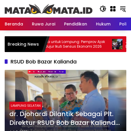
Langsung
ke
konten
Beranda
Ruwa Jurai
Pendidikan
Hukum
Politi
ong
Satu Data untuk Lampung: Pemprov Ajak
Jelang
Breaking News
i
Warga Jujur Ikuti Sensus Ekonomi 2026
Diseb
RSUD Bob Bazar Kalianda
LAMPUNG SELATAN
dr. Djohardi Dilantik Sebagai Plt.
Direktur RSUD Bob Bazar Kalianda