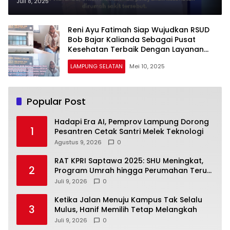
Komitmen Tingkatkan Pelayanan
Juli 8, 2025
Kesehatan Secara Profesional
Reni Ayu Fatimah Siap Wujudkan RSUD
Bob Bajar Kalianda Sebagai Pusat
Kesehatan Terbaik Dengan Layanan
Profesional
LAMPUNG SELATAN
Mei 10, 2025
Popular Post
Hadapi Era AI, Pemprov Lampung Dorong
1
Pesantren Cetak Santri Melek Teknologi
Agustus 9, 2026
0
RAT KPRI Saptawa 2025: SHU Meningkat,
2
Program Umrah hingga Perumahan Terus
Dikembangkan
Juli 9, 2026
0
Ketika Jalan Menuju Kampus Tak Selalu
3
Mulus, Hanif Memilih Tetap Melangkah
Juli 9, 2026
0