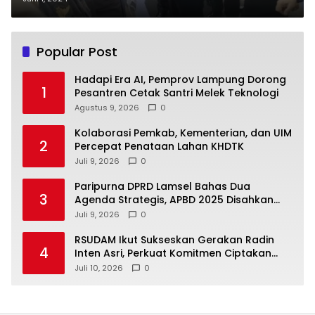
Popular Post
Hadapi Era AI, Pemprov Lampung Dorong
1
Pesantren Cetak Santri Melek Teknologi
Agustus 9, 2026
0
Kolaborasi Pemkab, Kementerian, dan UIM
2
Percepat Penataan Lahan KHDTK
Juli 9, 2026
0
Paripurna DPRD Lamsel Bahas Dua
3
Agenda Strategis, APBD 2025 Disahkan
dan KUA-PPAS 2027 Disampaikan
Juli 9, 2026
0
RSUDAM Ikut Sukseskan Gerakan Radin
4
Inten Asri, Perkuat Komitmen Ciptakan
Lingkungan Sehat
Juli 10, 2026
0