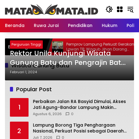
Langsung
ke
konten
Beranda
Ruwa Jurai
Pendidikan
Hukum
Politi
 Basyid Dimulai, Akses
Pemprov Lampung Perkuat Gerakan
Perguruan Tinggi
Breaking News
r Lampung Makin
Lawan TB, Wagub Jihan Dorong
Rektor Unila Kunjungi Wisata
Penemuan Kasus Lebih Cepat dan
Tuntas
Gunung Batu dan Pengrajin Batu
Wisata Gunung Batu
Akik Tanjung Bintang
Februari 1, 2024
Popular Post
Perbaikan Jalan RA Basyid Dimulai, Akses
1
Jati Agung–Bandar Lampung Makin
Lancar
Agustus 6, 2026
0
Lampung Borong Tiga Penghargaan
2
Nasional, Perkuat Posisi sebagai Daerah
Penggerak Ekonomi Syariah
Juli 7, 2026
0