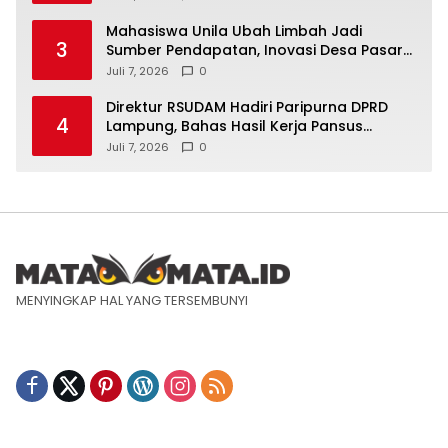
Mahasiswa Unila Ubah Limbah Jadi
3
Sumber Pendapatan, Inovasi Desa Pasar
Krui Raih Pengakuan Nasional
Juli 7, 2026
0
Direktur RSUDAM Hadiri Paripurna DPRD
4
Lampung, Bahas Hasil Kerja Pansus
Laporan Keuangan 2025
Juli 7, 2026
0
MENYINGKAP HAL YANG TERSEMBUNYI