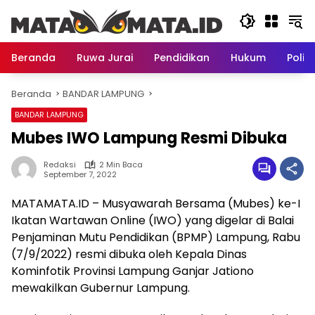
Langsung
ke
konten
Beranda
Ruwa Jurai
Pendidikan
Hukum
Politi
Beranda
BANDAR LAMPUNG
BANDAR LAMPUNG
Mubes IWO Lampung Resmi Dibuka
Redaksi
2 Min Baca
September 7, 2022
MATAMATA.ID – Musyawarah Bersama (Mubes) ke-I
Ikatan Wartawan Online (IWO) yang digelar di Balai
Penjaminan Mutu Pendidikan (BPMP) Lampung, Rabu
(7/9/2022) resmi dibuka oleh Kepala Dinas
Kominfotik Provinsi Lampung Ganjar Jationo
mewakilkan Gubernur Lampung.