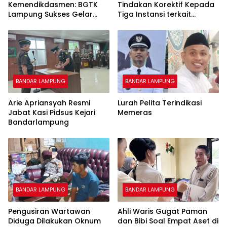
Kemendikdasmen: BGTK
Tindakan Korektif Kepada
Lampung Sukses Gelar
Tiga Instansi terkait
Jalan Sehat Penuh
Maladministrasi
Kehangatan
Pengadaan Tanah Jalan
Tol
BANDAR LAMPUNG
BANDAR LAMPUNG
Arie Apriansyah Resmi
Lurah Pelita Terindikasi
Jabat Kasi Pidsus Kejari
Memeras
Bandarlampung
BANDAR LAMPUNG
BANDAR LAMPUNG
Pengusiran Wartawan
Ahli Waris Gugat Paman
Diduga Dilakukan Oknum
dan Bibi Soal Empat Aset di