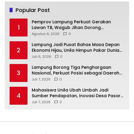
Popular Post
Pemprov Lampung Perkuat Gerakan
1
Lawan TB, Wagub Jihan Dorong
Penemuan Kasus Lebih Cepat dan Tuntas
Agustus 6, 2026
0
Lampung Jadi Pusat Bahas Masa Depan
2
Ekonomi Hijau, Unila Himpun Pakar Dunia
Lewat IRSA ke-21
Juli 6, 2026
0
Lampung Borong Tiga Penghargaan
3
Nasional, Perkuat Posisi sebagai Daerah
Penggerak Ekonomi Syariah
Juli 7, 2026
0
Mahasiswa Unila Ubah Limbah Jadi
4
Sumber Pendapatan, Inovasi Desa Pasar
Krui Raih Pengakuan Nasional
Juli 7, 2026
0