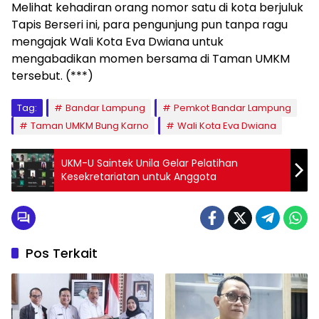
Melihat kehadiran orang nomor satu di kota berjuluk
Tapis Berseri ini, para pengunjung pun tanpa ragu
mengajak Wali Kota Eva Dwiana untuk
mengabadikan momen bersama di Taman UMKM
tersebut. (***)
Tag:
Bandar Lampung
Pemkot Bandar Lampung
Taman UMKM Bung Karno
Wali Kota Eva Dwiana
UKM-U Saintek Unila Gelar Pelatihan
Kesekretariatan untuk Anggota
Pos Terkait