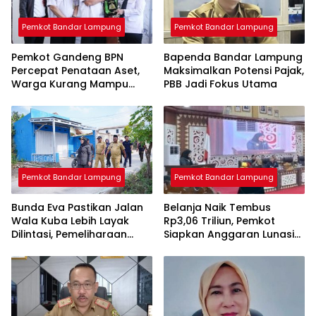
Pemkot Bandar Lampung
Pemkot Bandar Lampung
Pemkot Gandeng BPN
Bapenda Bandar Lampung
Percepat Penataan Aset,
Maksimalkan Potensi Pajak,
Warga Kurang Mampu
PBB Jadi Fokus Utama
Jadi Prioritas Sertifikasi
Tanah
Pemkot Bandar Lampung
Pemkot Bandar Lampung
Bunda Eva Pastikan Jalan
Belanja Naik Tembus
Wala Kuba Lebih Layak
Rp3,06 Triliun, Pemkot
Dilintasi, Pemeliharaan
Siapkan Anggaran Lunasi
Infrastruktur Terus Dikebut
Kewajiban dan Tambah
Program Prioritas