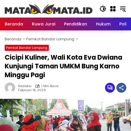
Langsung
ke
konten
Beranda
Ruwa Jurai
Pendidikan
Hukum
Politi
Beranda
Pemkot Bandar Lampung
Pemkot Bandar Lampung
Cicipi Kuliner, Wali Kota Eva Dwiana
Kunjungi Taman UMKM Bung Karno
Minggu Pagi
Redaksi
1 Min Baca
Februari 18, 2024