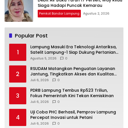
Debit Air Baku Turun 17 Persen, Way Rilau
Siaga Hadapi Puncak Kemarau
Pemkot Bandar Lampung
Agustus 2, 2026
Popular Post
Lampung Masuki Era Teknologi Antariksa,
1
Satelit Lampung-1 Siap Dukung Pertanian
Berbasis AI
Agustus 5, 2026
0
RSUDAM Matangkan Penguatan Layanan
2
Jantung, Tingkatkan Akses dan Kualitas
Pelayanan Pasien
Juli 6, 2026
0
PDRB Lampung Tembus Rp523 Triliun,
3
Fokus Pemerintah Kini Tekan Kemiskinan
Juli 6, 2026
0
Uji Coba PHC Berhasil, Pemprov Lampung
4
Percepat Inovasi untuk Petani
Juli 6, 2026
0