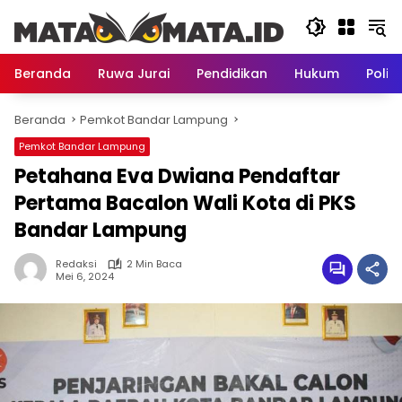
Langsung
ke
konten
Beranda
Ruwa Jurai
Pendidikan
Hukum
Politi
Beranda
Pemkot Bandar Lampung
Pemkot Bandar Lampung
Petahana Eva Dwiana Pendaftar
Pertama Bacalon Wali Kota di PKS
Bandar Lampung
Redaksi
2 Min Baca
Mei 6, 2024