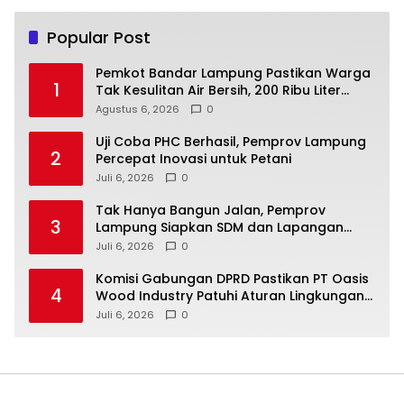
Popular Post
Pemkot Bandar Lampung Pastikan Warga
1
Tak Kesulitan Air Bersih, 200 Ribu Liter
Sudah Disalurkan
Agustus 6, 2026
0
Uji Coba PHC Berhasil, Pemprov Lampung
2
Percepat Inovasi untuk Petani
Juli 6, 2026
0
Tak Hanya Bangun Jalan, Pemprov
3
Lampung Siapkan SDM dan Lapangan
Kerja untuk Jabung
Juli 6, 2026
0
Komisi Gabungan DPRD Pastikan PT Oasis
4
Wood Industry Patuhi Aturan Lingkungan
dan Ketenagakerjaan
Juli 6, 2026
0