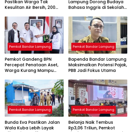
Pastikan Warga Tak
Lampung Dorong Budaya
Kesulitan Air Bersih, 200
Bahasa Inggris di Sekolah
Ribu Liter Sudah Disalurkan
& Apresiasi GTK
Berprestasi
Pemkot Bandar Lampung
Pemkot Bandar Lampung
Pemkot Gandeng BPN
Bapenda Bandar Lampung
Percepat Penataan Aset,
Maksimalkan Potensi Pajak,
Warga Kurang Mampu
PBB Jadi Fokus Utama
Jadi Prioritas Sertifikasi
Tanah
Pemkot Bandar Lampung
Pemkot Bandar Lampung
Bunda Eva Pastikan Jalan
Belanja Naik Tembus
Wala Kuba Lebih Layak
Rp3,06 Triliun, Pemkot