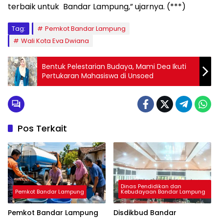
terbaik untuk Bandar Lampung,” ujarnya. (***)
Tag:
Pemkot Bandar Lampung
Wali Kota Eva Dwiana
Bentuk Pelestarian Budaya, Mami Dea Ikuti
Pertukaran Mahasiswa di Unsoed
Pos Terkait
Dinas Pendidikan dan
Pemkot Bandar Lampung
Kebudayaan Bandar Lampung
Pemkot Bandar Lampung
Disdikbud Bandar