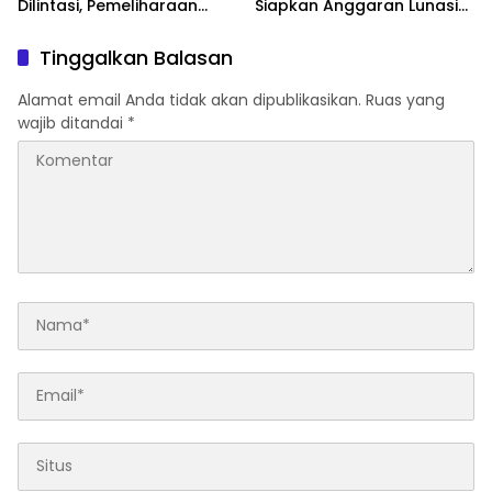
Dilintasi, Pemeliharaan
Siapkan Anggaran Lunasi
Infrastruktur Terus Dikebut
Kewajiban dan Tambah
Program Prioritas
Tinggalkan Balasan
Alamat email Anda tidak akan dipublikasikan.
Ruas yang
wajib ditandai
*