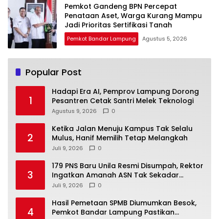
Pemkot Gandeng BPN Percepat
Penataan Aset, Warga Kurang Mampu
Jadi Prioritas Sertifikasi Tanah
Pemkot Bandar Lampung
Agustus 5, 2026
Popular Post
Hadapi Era AI, Pemprov Lampung Dorong
1
Pesantren Cetak Santri Melek Teknologi
Agustus 9, 2026
0
Ketika Jalan Menuju Kampus Tak Selalu
2
Mulus, Hanif Memilih Tetap Melangkah
Juli 9, 2026
0
179 PNS Baru Unila Resmi Disumpah, Rektor
3
Ingatkan Amanah ASN Tak Sekadar
Formalitas
Juli 9, 2026
0
Hasil Pemetaan SPMB Diumumkan Besok,
4
Pemkot Bandar Lampung Pastikan