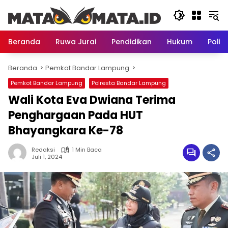
Langsung
ke
konten
Beranda
Ruwa Jurai
Pendidikan
Hukum
Politi
Beranda
Pemkot Bandar Lampung
Pemkot Bandar Lampung
Polresta Bandar Lampung
Wali Kota Eva Dwiana Terima
Penghargaan Pada HUT
Bhayangkara Ke-78
Redaksi
1 Min Baca
Juli 1, 2024