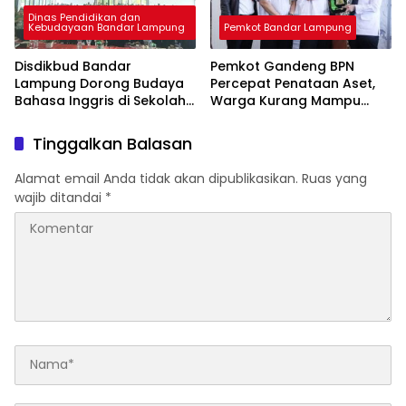
Dinas Pendidikan dan
Kebudayaan Bandar Lampung
Pemkot Bandar Lampung
Disdikbud Bandar
Pemkot Gandeng BPN
Lampung Dorong Budaya
Percepat Penataan Aset,
Bahasa Inggris di Sekolah
Warga Kurang Mampu
& Apresiasi GTK
Jadi Prioritas Sertifikasi
Berprestasi
Tanah
Tinggalkan Balasan
Alamat email Anda tidak akan dipublikasikan.
Ruas yang
wajib ditandai
*