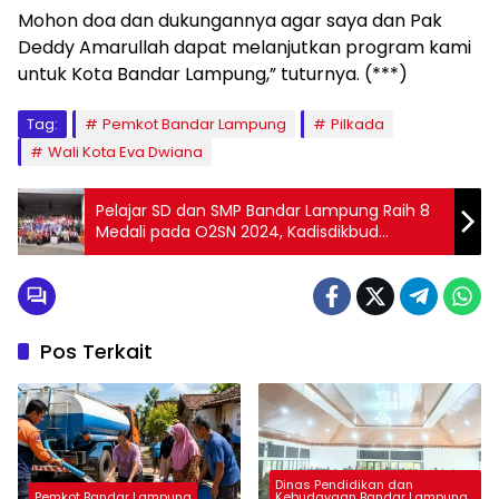
Mohon doa dan dukungannya agar saya dan Pak
Deddy Amarullah dapat melanjutkan program kami
untuk Kota Bandar Lampung,” tuturnya. (***)
Tag:
Pemkot Bandar Lampung
Pilkada
Wali Kota Eva Dwiana
Pelajar SD dan SMP Bandar Lampung Raih 8
Medali pada O2SN 2024, Kadisdikbud
Sambut Langsung Kontingen di Bandara
Radin Inten II
Pos Terkait
Dinas Pendidikan dan
Pemkot Bandar Lampung
Kebudayaan Bandar Lampung