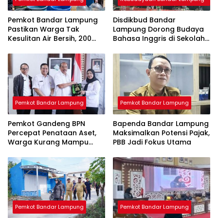
Pemkot Bandar Lampung
Disdikbud Bandar
Pastikan Warga Tak
Lampung Dorong Budaya
Kesulitan Air Bersih, 200
Bahasa Inggris di Sekolah
Ribu Liter Sudah Disalurkan
& Apresiasi GTK
Berprestasi
Pemkot Bandar Lampung
Pemkot Bandar Lampung
Pemkot Gandeng BPN
Bapenda Bandar Lampung
Percepat Penataan Aset,
Maksimalkan Potensi Pajak,
Warga Kurang Mampu
PBB Jadi Fokus Utama
Jadi Prioritas Sertifikasi
Tanah
Pemkot Bandar Lampung
Pemkot Bandar Lampung