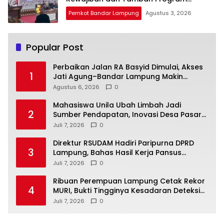
Prioritas
Pemkot Bandar Lampung
Agustus 3, 2026
Popular Post
Perbaikan Jalan RA Basyid Dimulai, Akses
1
Jati Agung–Bandar Lampung Makin
Lancar
Agustus 6, 2026
0
Mahasiswa Unila Ubah Limbah Jadi
2
Sumber Pendapatan, Inovasi Desa Pasar
Krui Raih Pengakuan Nasional
Juli 7, 2026
0
Direktur RSUDAM Hadiri Paripurna DPRD
3
Lampung, Bahas Hasil Kerja Pansus
Laporan Keuangan 2025
Juli 7, 2026
0
Ribuan Perempuan Lampung Cetak Rekor
4
MURI, Bukti Tingginya Kesadaran Deteksi
Dini Kanker Serviks
Juli 7, 2026
0