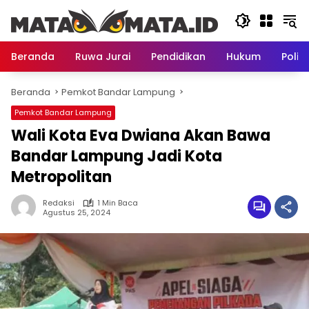
Langsung
ke
konten
Beranda
Ruwa Jurai
Pendidikan
Hukum
Politi
Beranda
Pemkot Bandar Lampung
Pemkot Bandar Lampung
Wali Kota Eva Dwiana Akan Bawa
Bandar Lampung Jadi Kota
Metropolitan
Redaksi
1 Min Baca
Agustus 25, 2024