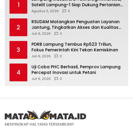
1
Satelit Lampung-1 Siap Dukung Pertanian
Berbasis AI
Agustus 5, 2026
0
RSUDAM Matangkan Penguatan Layanan
2
Jantung, Tingkatkan Akses dan Kualitas
Pelayanan Pasien
Juli 6, 2026
0
PDRB Lampung Tembus Rp523 Triliun,
3
Fokus Pemerintah Kini Tekan Kemiskinan
Juli 6, 2026
0
Uji Coba PHC Berhasil, Pemprov Lampung
4
Percepat Inovasi untuk Petani
Juli 6, 2026
0
MENYINGKAP HAL YANG TERSEMBUNYI