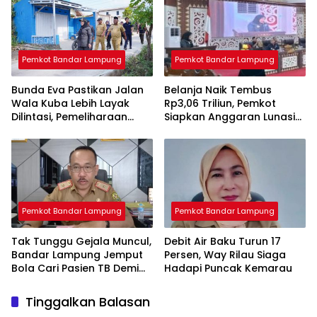
Pemkot Bandar Lampung
Pemkot Bandar Lampung
Bunda Eva Pastikan Jalan
Belanja Naik Tembus
Wala Kuba Lebih Layak
Rp3,06 Triliun, Pemkot
Dilintasi, Pemeliharaan
Siapkan Anggaran Lunasi
Infrastruktur Terus Dikebut
Kewajiban dan Tambah
Program Prioritas
Pemkot Bandar Lampung
Pemkot Bandar Lampung
Tak Tunggu Gejala Muncul,
Debit Air Baku Turun 17
Bandar Lampung Jemput
Persen, Way Rilau Siaga
Bola Cari Pasien TB Demi
Hadapi Puncak Kemarau
Target Eliminasi 2030
Tinggalkan Balasan