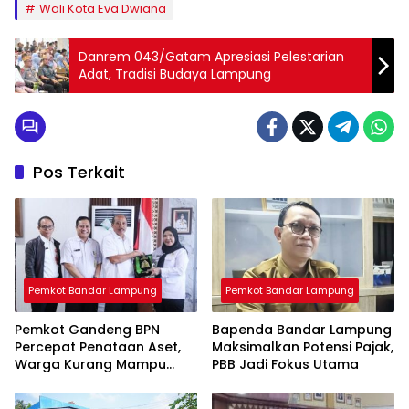
Wali Kota Eva Dwiana
Danrem 043/Gatam Apresiasi Pelestarian
Adat, Tradisi Budaya Lampung
Pos Terkait
Pemkot Bandar Lampung
Pemkot Bandar Lampung
Pemkot Gandeng BPN
Bapenda Bandar Lampung
Percepat Penataan Aset,
Maksimalkan Potensi Pajak,
Warga Kurang Mampu
PBB Jadi Fokus Utama
Jadi Prioritas Sertifikasi
Tanah