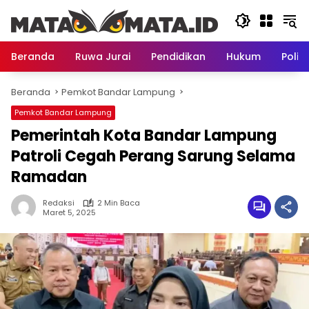
Langsung
ke
konten
Beranda
Ruwa Jurai
Pendidikan
Hukum
Politi
Beranda
Pemkot Bandar Lampung
Pemkot Bandar Lampung
Pemerintah Kota Bandar Lampung
Patroli Cegah Perang Sarung Selama
Ramadan
Redaksi
2 Min Baca
Maret 5, 2025