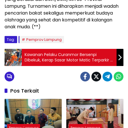
Lampung. Turnamen ini diharapkan menjadi wadah
pencarian bakat sekaligus memperkuat budaya
olahraga yang sehat dan kompetitif di kalangan
anak muda. (**)
Tag:
Pemprov Lampung
Kawanan Pelaku Curanmor Bersenpi
Dibekuk, Kerap Sasar Motor Matic Terparkir di
Halaman Rumah
Pos Terkait
Pemprov Lampung
Pemprov Lampung