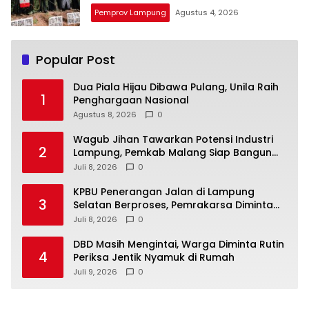
Pemprov Lampung
Agustus 4, 2026
Popular Post
Dua Piala Hijau Dibawa Pulang, Unila Raih
1
Penghargaan Nasional
Agustus 8, 2026
0
Wagub Jihan Tawarkan Potensi Industri
2
Lampung, Pemkab Malang Siap Bangun
Sinergi
Juli 8, 2026
0
KPBU Penerangan Jalan di Lampung
3
Selatan Berproses, Pemrakarsa Diminta
Susun FS
Juli 8, 2026
0
DBD Masih Mengintai, Warga Diminta Rutin
4
Periksa Jentik Nyamuk di Rumah
Juli 9, 2026
0