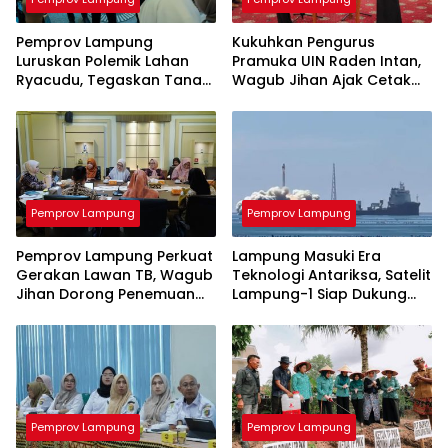
Pemprov Lampung
Kukuhkan Pengurus
Luruskan Polemik Lahan
Pramuka UIN Raden Intan,
Ryacudu, Tegaskan Tanah
Wagub Jihan Ajak Cetak
yang Dipersoalkan Bukan
SDM Unggul Menuju
Aset Provinsi
Indonesia Emas 2045
Pemprov Lampung
Pemprov Lampung
Pemprov Lampung Perkuat
Lampung Masuki Era
Gerakan Lawan TB, Wagub
Teknologi Antariksa, Satelit
Jihan Dorong Penemuan
Lampung-1 Siap Dukung
Kasus Lebih Cepat dan
Pertanian Berbasis AI
Tuntas
Pemprov Lampung
Pemprov Lampung