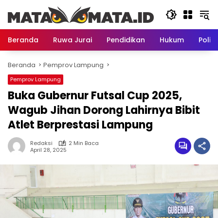
Langsung
ke
konten
Beranda
Ruwa Jurai
Pendidikan
Hukum
Politi
Beranda
Pemprov Lampung
Pemprov Lampung
Buka Gubernur Futsal Cup 2025,
Wagub Jihan Dorong Lahirnya Bibit
Atlet Berprestasi Lampung
Redaksi
2 Min Baca
April 28, 2025