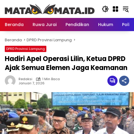
Langsung
ke
konten
Beranda
Ruwa Jurai
Pendidikan
Hukum
Politi
Beranda
DPRD Provinsi Lampung
DPRD Provinsi Lampung
Hadiri Apel Operasi Lilin, Ketua DPRD
Ajak Semua Elemen Jaga Keamanan
Redaksi
1 Min Baca
Januari 7, 2026