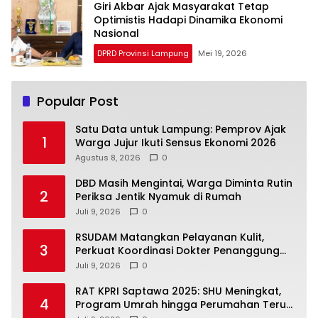
Giri Akbar Ajak Masyarakat Tetap
Optimistis Hadapi Dinamika Ekonomi
Nasional
DPRD Provinsi Lampung
Mei 19, 2026
Popular Post
Satu Data untuk Lampung: Pemprov Ajak
1
Warga Jujur Ikuti Sensus Ekonomi 2026
Agustus 8, 2026
0
DBD Masih Mengintai, Warga Diminta Rutin
2
Periksa Jentik Nyamuk di Rumah
Juli 9, 2026
0
RSUDAM Matangkan Pelayanan Kulit,
3
Perkuat Koordinasi Dokter Penanggung
Jawab Pasien
Juli 9, 2026
0
RAT KPRI Saptawa 2025: SHU Meningkat,
4
Program Umrah hingga Perumahan Terus