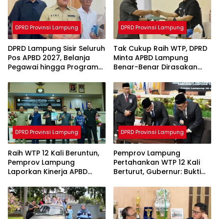
DPRD Provinsi Lampung
DPRD Provinsi Lampung
DPRD Lampung Sisir Seluruh
Tak Cukup Raih WTP, DPRD
Pos APBD 2027, Belanja
Minta APBD Lampung
Pegawai hingga Program
Benar-Benar Dirasakan
Tak Efektif Jadi Sasaran
Masyarakat
Evaluasi
DPRD Provinsi Lampung
DPRD Provinsi Lampung
Raih WTP 12 Kali Beruntun,
Pemprov Lampung
Pemprov Lampung
Pertahankan WTP 12 Kali
Laporkan Kinerja APBD
Berturut, Gubernur: Bukti
2025 ke DPRD
Komitmen Tata Kelola
Keuangan Akuntabel