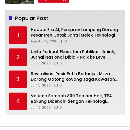
Popular Post
Hadapi Era AI, Pemprov Lampung Dorong
1
Pesantren Cetak Santri Melek Teknologi
Agustus 9, 2026
0
Unila Perkuat Ekosistem Publikasi Ilmiah,
2
Jurnal Nasional Dibidik Naik ke Level
Internasional
Juli 10, 2026
0
Revitalisasi Pasir Putih Berlanjut, Mirza
3
Dorong Gotong Royong Jaga Kawasan
Wisata
Juli 10, 2026
0
Volume Sampah 800 Ton per Hari, TPA
4
Bakung Dibenahi dengan Teknologi
Ramah Lingkungan
Juli 10, 2026
0