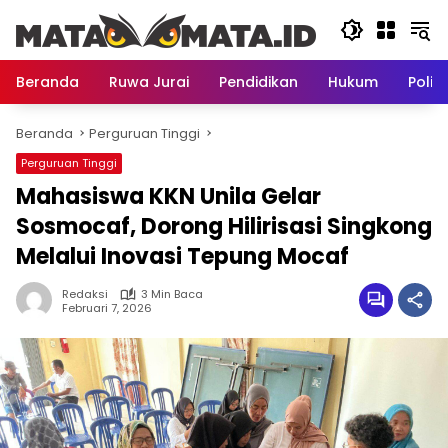
Langsung
ke
konten
Beranda
Ruwa Jurai
Pendidikan
Hukum
Politi
Beranda
Perguruan Tinggi
Perguruan Tinggi
Mahasiswa KKN Unila Gelar
Sosmocaf, Dorong Hilirisasi Singkong
Melalui Inovasi Tepung Mocaf
Redaksi
3 Min Baca
Februari 7, 2026