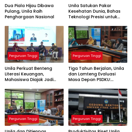
Dua Piala Hijau Dibawa
Unila Satukan Pakar
Pulang, Unila Raih
Kesehatan Dunia, Bahas
Penghargaan Nasional
Teknologi Presisi untuk
Masa Depan Layanan
Medis
Perguruan Tinggi
Perguruan Tinggi
Unila Perkuat Benteng
Tiga Tahun Berjalan, Unila
Literasi Keuangan,
dan Lamteng Evaluasi
Mahasiswa Diajak Jadi
Masa Depan PSDKU:
Generasi Melek Finansial
Targetkan Jadi Model
Kampus Daerah
Perguruan Tinggi
Perguruan Tinggi
Unila dan Ditjenpas
Produktivitas Riset Unila