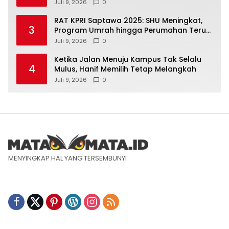
Jawab Pasien
Juli 9, 2026
0
RAT KPRI Saptawa 2025: SHU Meningkat,
3
Program Umrah hingga Perumahan Terus
Dikembangkan
Juli 9, 2026
0
Ketika Jalan Menuju Kampus Tak Selalu
4
Mulus, Hanif Memilih Tetap Melangkah
Juli 9, 2026
0
MENYINGKAP HAL YANG TERSEMBUNYI