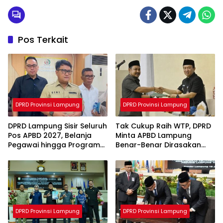
Pos Terkait
DPRD Provinsi Lampung
DPRD Provinsi Lampung
DPRD Lampung Sisir Seluruh
Tak Cukup Raih WTP, DPRD
Pos APBD 2027, Belanja
Minta APBD Lampung
Pegawai hingga Program
Benar-Benar Dirasakan
Tak Efektif Jadi Sasaran
Masyarakat
Evaluasi
DPRD Provinsi Lampung
DPRD Provinsi Lampung