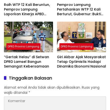
Raih WTP 12 Kali Beruntun,
Pemprov Lampung
Pemprov Lampung
Pertahankan WTP 12 Kali
Laporkan Kinerja APBD
Berturut, Gubernur: Bukti
2025 ke DPRD
Komitmen Tata Kelola
Keuangan Akuntabel
DPRD Provinsi Lampung
DPRD Provinsi Lampung
“Gertak Helau” di Setwan
Giri Akbar Ajak Masyarakat
DPRD Lamsel Bangun
Tetap Optimistis Hadapi
Semangat Kebersamaan
Dinamika Ekonomi Nasional
Tinggalkan Balasan
Alamat email Anda tidak akan dipublikasikan.
Ruas yang
wajib ditandai
*