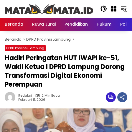
Langsung
ke
konten
Beranda
Ruwa Jurai
Pendidikan
Hukum
Politi
Beranda
DPRD Provinsi Lampung
DPRD Provinsi Lampung
Hadiri Peringatan HUT IWAPI ke-51,
Wakil Ketua I DPRD Lampung Dorong
Transformasi Digital Ekonomi
Perempuan
Redaksi
2 Min Baca
Februari 11, 2026