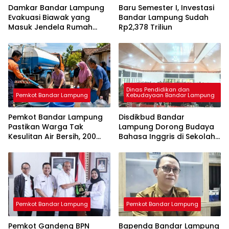
Damkar Bandar Lampung
Baru Semester I, Investasi
Evakuasi Biawak yang
Bandar Lampung Sudah
Masuk Jendela Rumah
Rp2,378 Triliun
Mahasiswi
Dinas Pendidikan dan
Pemkot Bandar Lampung
Kebudayaan Bandar Lampung
Pemkot Bandar Lampung
Disdikbud Bandar
Pastikan Warga Tak
Lampung Dorong Budaya
Kesulitan Air Bersih, 200
Bahasa Inggris di Sekolah
Ribu Liter Sudah Disalurkan
& Apresiasi GTK
Berprestasi
Pemkot Bandar Lampung
Pemkot Bandar Lampung
Pemkot Gandeng BPN
Bapenda Bandar Lampung