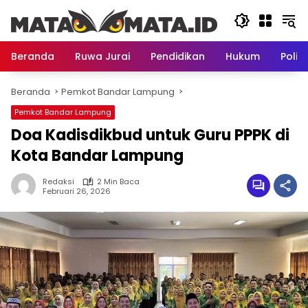
Langsung
ke
konten
Beranda
Ruwa Jurai
Pendidikan
Hukum
Politi
Beranda
Pemkot Bandar Lampung
Pemkot Bandar Lampung
Doa Kadisdikbud untuk Guru PPPK di
Kota Bandar Lampung
Redaksi
2 Min Baca
Februari 26, 2026