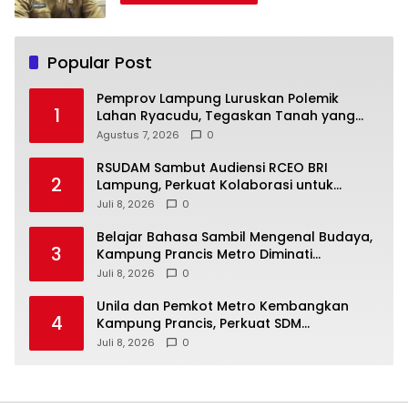
Popular Post
Pemprov Lampung Luruskan Polemik
1
Lahan Ryacudu, Tegaskan Tanah yang
Dipersoalkan Bukan Aset Provinsi
Agustus 7, 2026
0
RSUDAM Sambut Audiensi RCEO BRI
2
Lampung, Perkuat Kolaborasi untuk
Pengembangan Layanan dan SDM
Juli 8, 2026
0
Belajar Bahasa Sambil Mengenal Budaya,
3
Kampung Prancis Metro Diminati
Masyarakat
Juli 8, 2026
0
Unila dan Pemkot Metro Kembangkan
4
Kampung Prancis, Perkuat SDM
Berwawasan Internasional
Juli 8, 2026
0