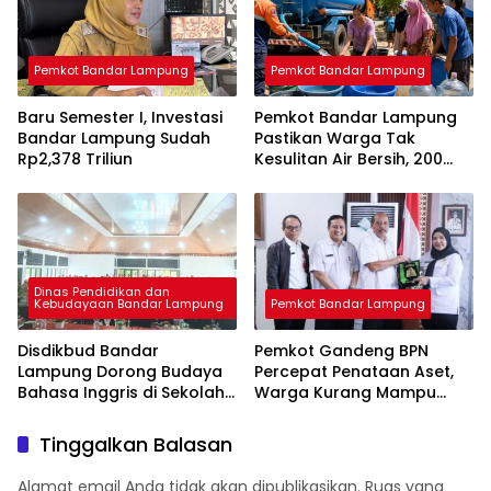
Pemkot Bandar Lampung
Pemkot Bandar Lampung
Baru Semester I, Investasi
Pemkot Bandar Lampung
Bandar Lampung Sudah
Pastikan Warga Tak
Rp2,378 Triliun
Kesulitan Air Bersih, 200
Ribu Liter Sudah Disalurkan
Dinas Pendidikan dan
Kebudayaan Bandar Lampung
Pemkot Bandar Lampung
Disdikbud Bandar
Pemkot Gandeng BPN
Lampung Dorong Budaya
Percepat Penataan Aset,
Bahasa Inggris di Sekolah
Warga Kurang Mampu
& Apresiasi GTK
Jadi Prioritas Sertifikasi
Berprestasi
Tanah
Tinggalkan Balasan
Alamat email Anda tidak akan dipublikasikan.
Ruas yang