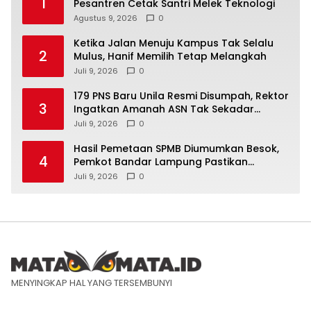
1
Pesantren Cetak Santri Melek Teknologi
Agustus 9, 2026
0
Ketika Jalan Menuju Kampus Tak Selalu
2
Mulus, Hanif Memilih Tetap Melangkah
Juli 9, 2026
0
179 PNS Baru Unila Resmi Disumpah, Rektor
3
Ingatkan Amanah ASN Tak Sekadar
Formalitas
Juli 9, 2026
0
Hasil Pemetaan SPMB Diumumkan Besok,
4
Pemkot Bandar Lampung Pastikan
Sekolah Negeri Gratis
Juli 9, 2026
0
MENYINGKAP HAL YANG TERSEMBUNYI