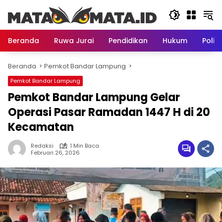
Langsung
ke
konten
Beranda
Ruwa Jurai
Pendidikan
Hukum
Politi
Beranda
Pemkot Bandar Lampung
Pemkot Bandar Lampung
Pemkot Bandar Lampung Gelar
Operasi Pasar Ramadan 1447 H di 20
Kecamatan
Redaksi
1 Min Baca
Februari 26, 2026