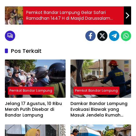
Pemkot Bandar Lampung Gelar Safari
Ramadhan 1447 H di Masjid Darussalam
Kedaton
Pos Terkait
Pemkot Bandar Lampung
Pemkot Bandar Lampung
Jelang 17 Agustus, 10 Ribu
Damkar Bandar Lampung
Merah Putih Disebar di
Evakuasi Biawak yang
Bandar Lampung
Masuk Jendela Rumah
Mahasiswi