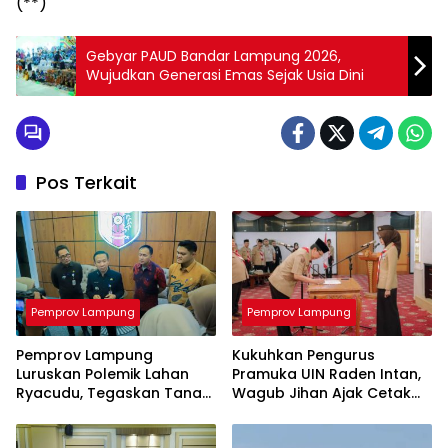
(**)
Gebyar PAUD Bandar Lampung 2026,
Wujudkan Generasi Emas Sejak Usia Dini
Pos Terkait
Pemprov Lampung
Pemprov Lampung
Pemprov Lampung
Kukuhkan Pengurus
Luruskan Polemik Lahan
Pramuka UIN Raden Intan,
Ryacudu, Tegaskan Tanah
Wagub Jihan Ajak Cetak
yang Dipersoalkan Bukan
SDM Unggul Menuju
Aset Provinsi
Indonesia Emas 2045