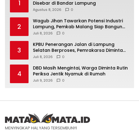
1
Disebar di Bandar Lampung
Agustus 8, 2026
0
Wagub Jihan Tawarkan Potensi Industri
2
Lampung, Pemkab Malang Siap Bangun
Sinergi
Juli 8, 2026
0
KPBU Penerangan Jalan di Lampung
3
Selatan Berproses, Pemrakarsa Diminta
Susun FS
Juli 8, 2026
0
DBD Masih Mengintai, Warga Diminta Rutin
4
Periksa Jentik Nyamuk di Rumah
Juli 9, 2026
0
MENYINGKAP HAL YANG TERSEMBUNYI