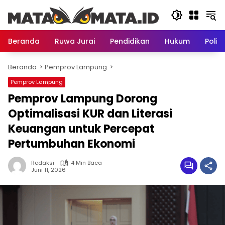
Langsung
ke
konten
Beranda
Ruwa Jurai
Pendidikan
Hukum
Politi
Beranda
Pemprov Lampung
Pemprov Lampung
Pemprov Lampung Dorong
Optimalisasi KUR dan Literasi
Keuangan untuk Percepat
Pertumbuhan Ekonomi
Redaksi
4 Min Baca
Juni 11, 2026