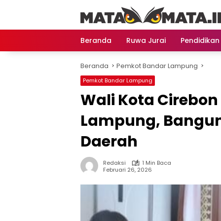
Langsung
ke
konten
Beranda
Ruwa Jurai
Pendidikan
Beranda
Pemkot Bandar Lampung
Pemkot Bandar Lampung
Wali Kota Cirebon
Lampung, Bangun 
Daerah
Redaksi
1 Min Baca
Februari 26, 2026