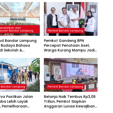
Pendidikan dan
ayaan Bandar Lampung
Pemkot Bandar Lampung
bud Bandar Lampung
Pemkot Gandeng BPN
 Budaya Bahasa
Percepat Penataan Aset,
 di Sekolah &
Warga Kurang Mampu Jadi
si GTK Berprestasi
Prioritas Sertifikasi Tanah
 Bandar Lampung
Pemkot Bandar Lampung
va Pastikan Jalan
Belanja Naik Tembus Rp3,06
ba Lebih Layak
Triliun, Pemkot Siapkan
si, Pemeliharaan
Anggaran Lunasi Kewajiban
ruktur Terus Dikebut
dan Tambah Program