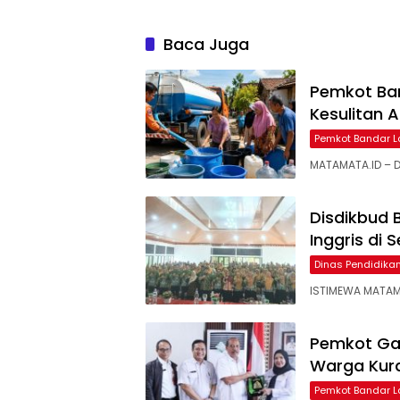
Baca Juga
Pemkot Ba
Kesulitan A
Pemkot Bandar 
MATAMATA.ID – D
Disdikbud
Inggris di 
Dinas Pendidik
ISTIMEWA MATAM
Pemkot Ga
Warga Kura
Pemkot Bandar 