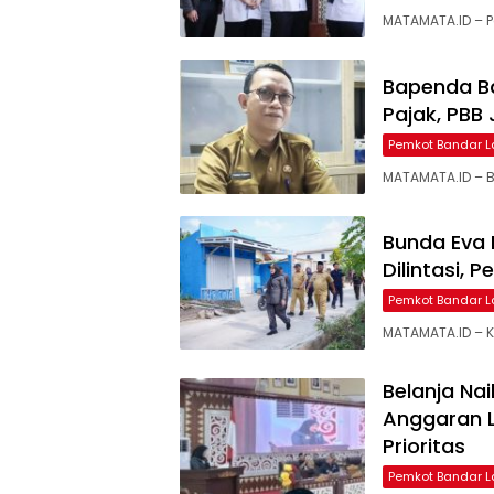
MATAMATA.ID – 
Bapenda B
Pajak, PBB
Pemkot Bandar 
MATAMATA.ID – 
Bunda Eva 
Dilintasi, 
Pemkot Bandar 
MATAMATA.ID – 
Belanja Na
Anggaran 
Prioritas
Pemkot Bandar 