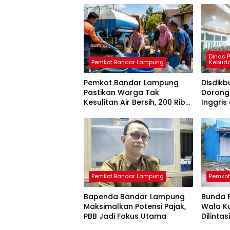
Dinas 
Pemkot Bandar Lampung
Kebud
Pemkot Bandar Lampung
Disdik
Pastikan Warga Tak
Dorong
Kesulitan Air Bersih, 200 Ribu
Inggris
Liter Sudah Disalurkan
Apresia
Pemkot Bandar Lampung
Pemkot
Bapenda Bandar Lampung
Bunda E
Maksimalkan Potensi Pajak,
Wala Ku
PBB Jadi Fokus Utama
Dilinta
Infrast