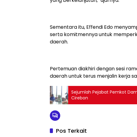
yang berkelanjutan,” ujarnya.
Sementara itu, Effendi Edo menyamp
serta komitmennya untuk memperku
daerah.
Pertemuan diakhiri dengan sesi ra
daerah untuk terus menjalin kerja s
Sejumlah Pejabat Pemkot Damp
Cirebon
Pos Terkait