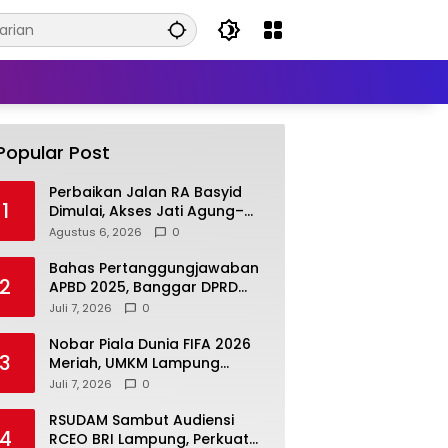
Popular Post
Perbaikan Jalan RA Basyid
1
Dimulai, Akses Jati Agung–
Bandar Lampung Makin
Agustus 6, 2026
0
Lancar
Bahas Pertanggungjawaban
2
APBD 2025, Banggar DPRD
Lamsel Minta Program UMKM
Juli 7, 2026
0
Lebih Tepat Sasaran
Nobar Piala Dunia FIFA 2026
3
Meriah, UMKM Lampung
Selatan Kebanjiran Pembeli
Juli 7, 2026
0
RSUDAM Sambut Audiensi
4
RCEO BRI Lampung, Perkuat