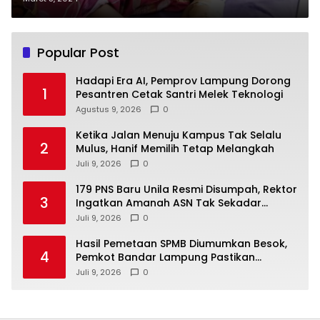
Guru
Popular Post
Hadapi Era AI, Pemprov Lampung Dorong
1
Pesantren Cetak Santri Melek Teknologi
Agustus 9, 2026
0
Ketika Jalan Menuju Kampus Tak Selalu
2
Mulus, Hanif Memilih Tetap Melangkah
Juli 9, 2026
0
179 PNS Baru Unila Resmi Disumpah, Rektor
3
Ingatkan Amanah ASN Tak Sekadar
Formalitas
Juli 9, 2026
0
Hasil Pemetaan SPMB Diumumkan Besok,
4
Pemkot Bandar Lampung Pastikan
Sekolah Negeri Gratis
Juli 9, 2026
0