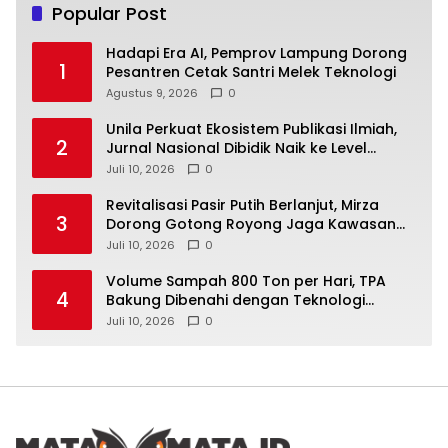
Popular Post
Hadapi Era AI, Pemprov Lampung Dorong
1
Pesantren Cetak Santri Melek Teknologi
Agustus 9, 2026
0
Unila Perkuat Ekosistem Publikasi Ilmiah,
2
Jurnal Nasional Dibidik Naik ke Level
Internasional
Juli 10, 2026
0
Revitalisasi Pasir Putih Berlanjut, Mirza
3
Dorong Gotong Royong Jaga Kawasan
Wisata
Juli 10, 2026
0
Volume Sampah 800 Ton per Hari, TPA
4
Bakung Dibenahi dengan Teknologi
Ramah Lingkungan
Juli 10, 2026
0