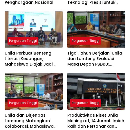
Penghargaan Nasional
Teknologi Presisi untuk
Masa Depan Layanan
Medis
Perguruan Tinggi
Perguruan Tinggi
Unila Perkuat Benteng
Tiga Tahun Berjalan, Unila
Literasi Keuangan,
dan Lamteng Evaluasi
Mahasiswa Diajak Jadi
Masa Depan PSDKU:
Generasi Melek Finansial
Targetkan Jadi Model
Kampus Daerah
Perguruan Tinggi
Perguruan Tinggi
Unila dan Ditjenpas
Produktivitas Riset Unila
Lampung Matangkan
Meningkat, 14 Jurnal Ilmiah
Kolaborasi, Mahasiswa
Raih dan Pertahankan