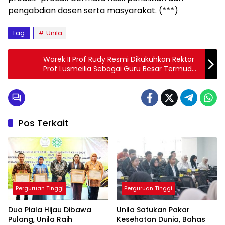
pengabdian dosen serta masyarakat. (***)
Tag:
Unila
Warek II Prof Rudy Resmi Dikukuhkan Rektor
Prof Lusmeilia Sebagai Guru Besar Termuda
di Unila
Pos Terkait
Perguruan Tinggi
Perguruan Tinggi
Dua Piala Hijau Dibawa
Unila Satukan Pakar
Pulang, Unila Raih
Kesehatan Dunia, Bahas