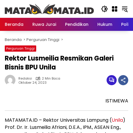
Langsung
ke
konten
Beranda
Ruwa Jurai
Pendidikan
Hukum
Politi
Beranda
Perguruan Tinggi
Perguruan Tinggi
Rektor Lusmeilia Resmikan Galeri
Bisnis BPU Unila
Redaksi
2 Min Baca
Oktober 24, 2023
ISTIMEWA
MATAMATA.ID – Rektor Universitas Lampung (
Unila
)
Prof. Dr. Ir. Lusmeilia Afriani, D.E.A., IPM., ASEAN Eng.,