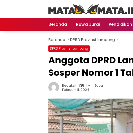
Langsung
ke
konten
Beranda
Ruwa Jurai
Pendidikan
Beranda
DPRD Provinsi Lampung
DPRD Provinsi Lampung
Anggota DPRD Lam
Sosper Nomor 1 Ta
Redaksi
1 Min Baca
Februari 11, 2024