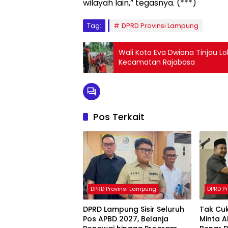
wilayah lain,” tegasnya. (***)
Tag:
DPRD Provinsi Lampung
Wali Kota Eva Dwiana Tinjau Lo
Kecamatan Rajabasa
Pos Terkait
DPRD Provinsi Lampung
DPRD P
DPRD Lampung Sisir Seluruh
Tak Cu
Pos APBD 2027, Belanja
Minta 