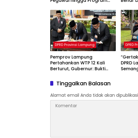
Pegawai hingga Program
Benar 
Tak Efektif Jadi Sasaran
Evaluasi
DPRD Provinsi Lampung
DPRD P
Pemprov Lampung
“Gertak
Pertahankan WTP 12 Kali
DPRD L
Berturut, Gubernur: Bukti
Semang
Komitmen Tata Kelola
Keuangan Akuntabel
Tinggalkan Balasan
Alamat email Anda tidak akan dipublikasi