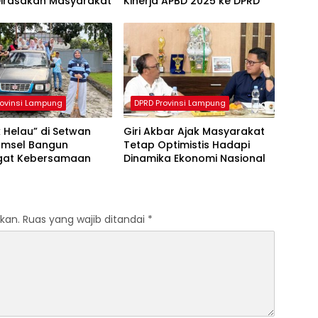
Dirasakan Masyarakat
Kinerja APBD 2025 ke DPRD
rovinsi Lampung
DPRD Provinsi Lampung
 Helau” di Setwan
Giri Akbar Ajak Masyarakat
amsel Bangun
Tetap Optimistis Hadapi
at Kebersamaan
Dinamika Ekonomi Nasional
kan.
Ruas yang wajib ditandai
*