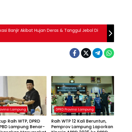
kasi Banjir Akibat Hujan Deras & Tanggul Jebol Di
rovinsi Lampung
DPRD Provinsi Lampung
kup Raih WTP, DPRD
Raih WTP 12 Kali Beruntun,
APBD Lampung Benar-
Pemprov Lampung Laporkan