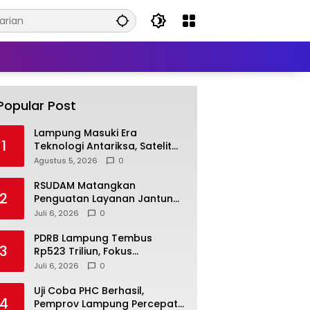
Popular Post
Lampung Masuki Era
1
Teknologi Antariksa, Satelit
Lampung-1 Siap Dukung
Agustus 5, 2026
0
Pertanian Berbasis AI
RSUDAM Matangkan
2
Penguatan Layanan Jantung,
Tingkatkan Akses dan
Juli 6, 2026
0
Kualitas Pelayanan Pasien
PDRB Lampung Tembus
3
Rp523 Triliun, Fokus
Pemerintah Kini Tekan
Juli 6, 2026
0
Kemiskinan
Uji Coba PHC Berhasil,
4
Pemprov Lampung Percepat