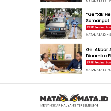
MATAMATA.ID – P
“Gertak He
Semangat
DPRD Provinsi L
MATAMATA.ID – S
Giri Akbar
Dinamika E
DPRD Provinsi L
MATAMATA.ID -!K
MENYINGKAP HAL YANG TERSEMBUNYI