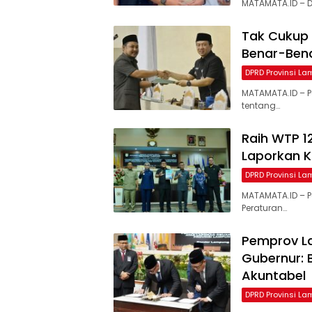
MATAMATA.ID – D
Tak Cukup
Benar-Ben
DPRD Provinsi L
MATAMATA.ID – 
tentang…
Raih WTP 1
Laporkan K
DPRD Provinsi L
MATAMATA.ID – 
Peraturan…
Pemprov La
Gubernur: 
Akuntabel
DPRD Provinsi L