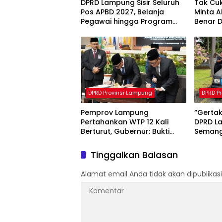
DPRD Lampung Sisir Seluruh
Tak Cu
Pos APBD 2027, Belanja
Minta 
Pegawai hingga Program
Benar 
Tak Efektif Jadi Sasaran
Evaluasi
DPRD Provinsi Lampung
DPRD P
Pemprov Lampung
“Gertak
Pertahankan WTP 12 Kali
DPRD L
Berturut, Gubernur: Bukti
Semang
Komitmen Tata Kelola
Keuangan Akuntabel
Tinggalkan Balasan
Alamat email Anda tidak akan dipublikasi