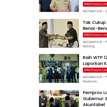
DPRD Provinsi L
MATAMATA.ID – D
Tak Cukup
Benar-Ben
DPRD Provinsi L
MATAMATA.ID – 
tentang…
Raih WTP 1
Laporkan K
DPRD Provinsi L
MATAMATA.ID – 
Peraturan…
Pemprov La
Gubernur: 
Akuntabel