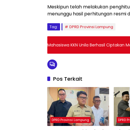
Meskipun telah melakukan penghitung
menunggu hasil perhitungan resmi d
Tag:
DPRD Provinsi Lampung
Mahasiswa KKN Unila Berhasil Ciptakan M
Pos Terkait
DPRD Provinsi Lampung
DPRD P