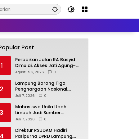
Popular Post
Perbaikan Jalan RA Basyid
1
Dimulai, Akses Jati Agung–
Bandar Lampung Makin
Agustus 6, 2026
0
Lancar
Lampung Borong Tiga
2
Penghargaan Nasional,
Perkuat Posisi sebagai
Juli 7, 2026
0
Daerah Penggerak Ekonomi
Syariah
Mahasiswa Unila Ubah
3
Limbah Jadi Sumber
Pendapatan, Inovasi Desa
Juli 7, 2026
0
Pasar Krui Raih Pengakuan
Nasional
Direktur RSUDAM Hadiri
4
Paripurna DPRD Lampung,