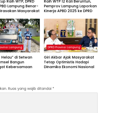
kup Raih WTP, DPRD
Raih WTP 12 Kali Beruntun,
APBD Lampung Benar-
Pemprov Lampung Laporkan
Dirasakan Masyarakat
Kinerja APBD 2025 ke DPRD
rovinsi Lampung
DPRD Provinsi Lampung
 Helau” di Setwan
Giri Akbar Ajak Masyarakat
amsel Bangun
Tetap Optimistis Hadapi
at Kebersamaan
Dinamika Ekonomi Nasional
kan.
Ruas yang wajib ditandai
*