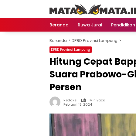
Langsung
ke
konten
Beranda
Ruwa Jurai
Pendidikan
Beranda
DPRD Provinsi Lampung
DPRD Provinsi Lampung
Hitung Cepat Bap
Suara Prabowo-Gi
Persen
Redaksi
1 Min Baca
Februari 15, 2024