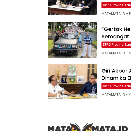
DPRD Provinsi L
MATAMATA.ID – P
“Gertak He
Semangat
DPRD Provinsi L
MATAMATA.ID – S
Giri Akbar
Dinamika E
DPRD Provinsi L
MATAMATA.ID -!K