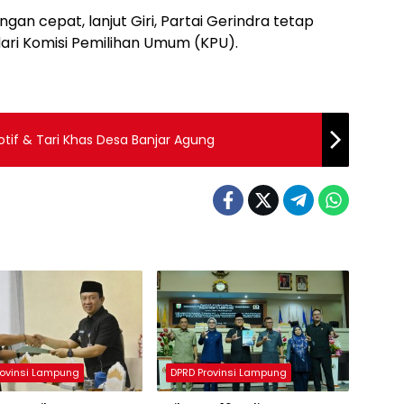
an cepat, lanjut Giri, Partai Gerindra tetap
ari Komisi Pemilihan Umum (KPU).
otif & Tari Khas Desa Banjar Agung
rovinsi Lampung
DPRD Provinsi Lampung