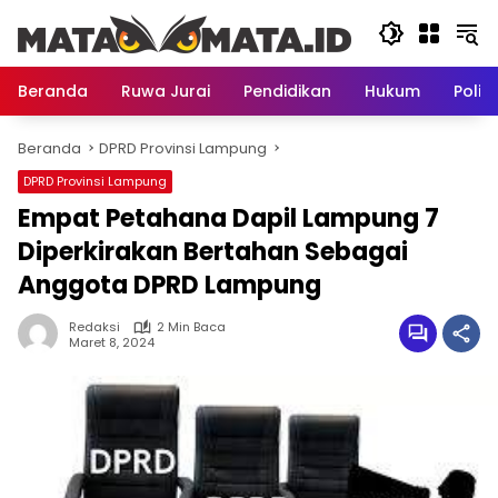
Langsung
ke
konten
Beranda
Ruwa Jurai
Pendidikan
Hukum
Politi
Beranda
DPRD Provinsi Lampung
DPRD Provinsi Lampung
Empat Petahana Dapil Lampung 7
Diperkirakan Bertahan Sebagai
Anggota DPRD Lampung
Redaksi
2 Min Baca
Maret 8, 2024