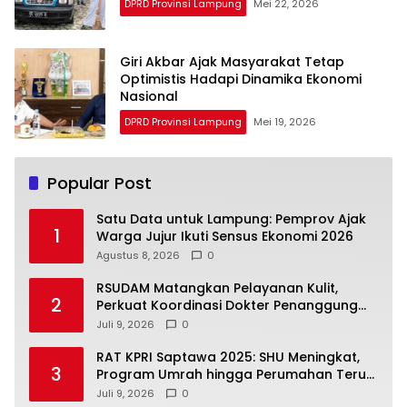
DPRD Provinsi Lampung
Mei 22, 2026
Giri Akbar Ajak Masyarakat Tetap
Optimistis Hadapi Dinamika Ekonomi
Nasional
DPRD Provinsi Lampung
Mei 19, 2026
Popular Post
Satu Data untuk Lampung: Pemprov Ajak
1
Warga Jujur Ikuti Sensus Ekonomi 2026
Agustus 8, 2026
0
RSUDAM Matangkan Pelayanan Kulit,
2
Perkuat Koordinasi Dokter Penanggung
Jawab Pasien
Juli 9, 2026
0
RAT KPRI Saptawa 2025: SHU Meningkat,
3
Program Umrah hingga Perumahan Terus
Dikembangkan
Juli 9, 2026
0