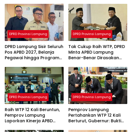
DPRD Provinsi Lampung
DPRD Provinsi Lampung
DPRD Lampung Sisir Seluruh
Tak Cukup Raih WTP, DPRD
Pos APBD 2027, Belanja
Minta APBD Lampung
Pegawai hingga Program
Benar-Benar Dirasakan
Tak Efektif Jadi Sasaran
Masyarakat
Evaluasi
DPRD Provinsi Lampung
DPRD Provinsi Lampung
Raih WTP 12 Kali Beruntun,
Pemprov Lampung
Pemprov Lampung
Pertahankan WTP 12 Kali
Laporkan Kinerja APBD
Berturut, Gubernur: Bukti
2025 ke DPRD
Komitmen Tata Kelola
Keuangan Akuntabel