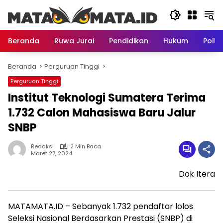
Langsung
ke
konten
Beranda
Ruwa Jurai
Pendidikan
Hukum
Politi
Beranda
Perguruan Tinggi
Perguruan Tinggi
Institut Teknologi Sumatera Terima
1.732 Calon Mahasiswa Baru Jalur
SNBP
Redaksi
2 Min Baca
Maret 27, 2024
Dok Itera
MATAMATA.ID – Sebanyak 1.732 pendaftar lolos
Seleksi Nasional Berdasarkan Prestasi (SNBP) di