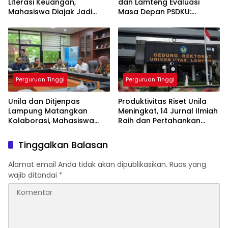
Literasi Keuangan,
dan Lamteng Evaluasi
Mahasiswa Diajak Jadi
Masa Depan PSDKU:
Generasi Melek Finansial
Targetkan Jadi Model
Kampus Daerah
Perguruan Tinggi
Perguruan Tinggi
Unila dan Ditjenpas
Produktivitas Riset Unila
Lampung Matangkan
Meningkat, 14 Jurnal Ilmiah
Kolaborasi, Mahasiswa
Raih dan Pertahankan
Berpeluang Magang di
Akreditasi Nasional
Lapas
Tinggalkan Balasan
Alamat email Anda tidak akan dipublikasikan.
Ruas yang
wajib ditandai
*