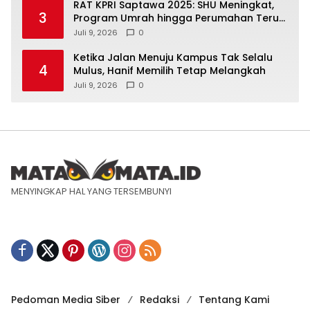
RAT KPRI Saptawa 2025: SHU Meningkat,
3
Program Umrah hingga Perumahan Terus
Dikembangkan
Juli 9, 2026
0
Ketika Jalan Menuju Kampus Tak Selalu
4
Mulus, Hanif Memilih Tetap Melangkah
Juli 9, 2026
0
MENYINGKAP HAL YANG TERSEMBUNYI
Pedoman Media Siber
Redaksi
Tentang Kami