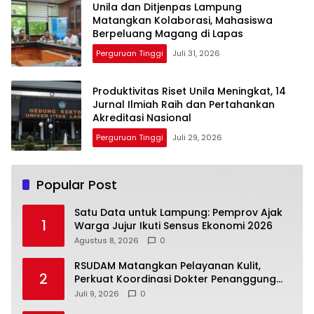
Unila dan Ditjenpas Lampung
Matangkan Kolaborasi, Mahasiswa
Berpeluang Magang di Lapas
Perguruan Tinggi
Juli 31, 2026
Produktivitas Riset Unila Meningkat, 14
Jurnal Ilmiah Raih dan Pertahankan
Akreditasi Nasional
Perguruan Tinggi
Juli 29, 2026
Popular Post
Satu Data untuk Lampung: Pemprov Ajak
1
Warga Jujur Ikuti Sensus Ekonomi 2026
Agustus 8, 2026
0
RSUDAM Matangkan Pelayanan Kulit,
2
Perkuat Koordinasi Dokter Penanggung
Jawab Pasien
Juli 9, 2026
0