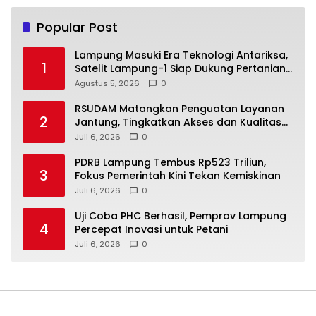
Popular Post
Lampung Masuki Era Teknologi Antariksa,
1
Satelit Lampung-1 Siap Dukung Pertanian
Berbasis AI
Agustus 5, 2026
0
RSUDAM Matangkan Penguatan Layanan
2
Jantung, Tingkatkan Akses dan Kualitas
Pelayanan Pasien
Juli 6, 2026
0
PDRB Lampung Tembus Rp523 Triliun,
3
Fokus Pemerintah Kini Tekan Kemiskinan
Juli 6, 2026
0
Uji Coba PHC Berhasil, Pemprov Lampung
4
Percepat Inovasi untuk Petani
Juli 6, 2026
0