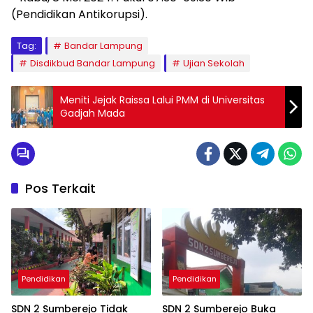
(Pendidikan Antikorupsi).
Tag:
Bandar Lampung
Disdikbud Bandar Lampung
Ujian Sekolah
Meniti Jejak Raissa Lalui PMM di Universitas
Gadjah Mada
Pos Terkait
Pendidikan
Pendidikan
SDN 2 Sumberejo Tidak
SDN 2 Sumberejo Buka