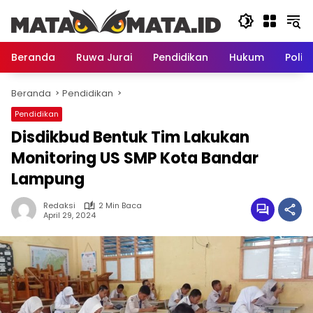
Langsung
ke
konten
Beranda
Ruwa Jurai
Pendidikan
Hukum
Politi
Beranda
Pendidikan
Pendidikan
Disdikbud Bentuk Tim Lakukan
Monitoring US SMP Kota Bandar
Lampung
Redaksi
2 Min Baca
April 29, 2024