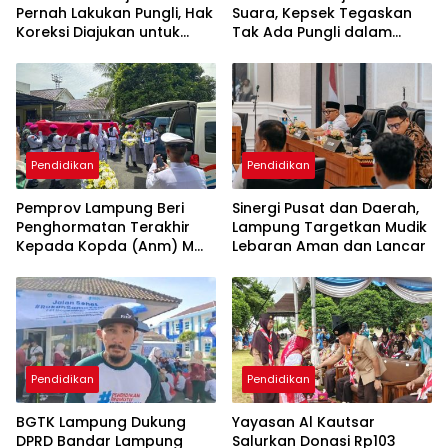
Pernah Lakukan Pungli, Hak
Suara, Kepsek Tegaskan
Koreksi Diajukan untuk
Tak Ada Pungli dalam
Menjaga Keberimbangan
Kegiatan Komputer
Informasi
Pendidikan
Pendidikan
Pemprov Lampung Beri
Sinergi Pusat dan Daerah,
Penghormatan Terakhir
Lampung Targetkan Mudik
Kepada Kopda (Anm) M
Lebaran Aman dan Lancar
Mahfudi
Pendidikan
Pendidikan
BGTK Lampung Dukung
Yayasan Al Kautsar
DPRD Bandar Lampung
Salurkan Donasi Rp103