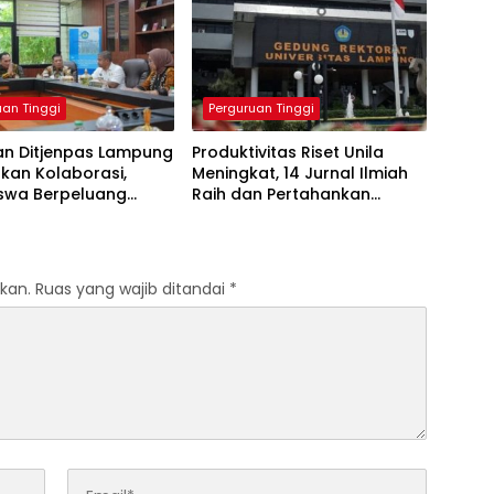
uan Tinggi
Perguruan Tinggi
an Ditjenpas Lampung
Produktivitas Riset Unila
kan Kolaborasi,
Meningkat, 14 Jurnal Ilmiah
swa Berpeluang
Raih dan Pertahankan
 di Lapas
Akreditasi Nasional
kan.
Ruas yang wajib ditandai
*