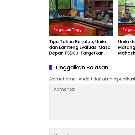
Perguruan Tinggi
Pergur
Tiga Tahun Berjalan, Unila
Unila d
dan Lamteng Evaluasi Masa
Matang
Depan PSDKU: Targetkan
Mahasi
Jadi Model Kampus Daerah
Magang
Tinggalkan Balasan
Alamat email Anda tidak akan dipublikasi