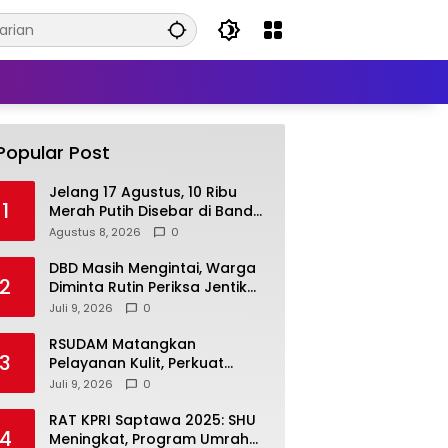
Popular Post
Jelang 17 Agustus, 10 Ribu
1
Merah Putih Disebar di Bandar
Lampung
Agustus 8, 2026
0
DBD Masih Mengintai, Warga
2
Diminta Rutin Periksa Jentik
Nyamuk di Rumah
Juli 9, 2026
0
RSUDAM Matangkan
3
Pelayanan Kulit, Perkuat
Koordinasi Dokter
Juli 9, 2026
0
Penanggung Jawab Pasien
RAT KPRI Saptawa 2025: SHU
4
Meningkat, Program Umrah