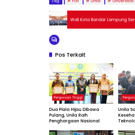
Tag:
PLN
Unila
Universita
Wali Kota Bandar Lampung Sera
Pos Terkait
Perguruan Tinggi
Pergur
Dua Piala Hijau Dibawa
Unila S
Pulang, Unila Raih
Keseha
Penghargaan Nasional
Teknolo
Depan 