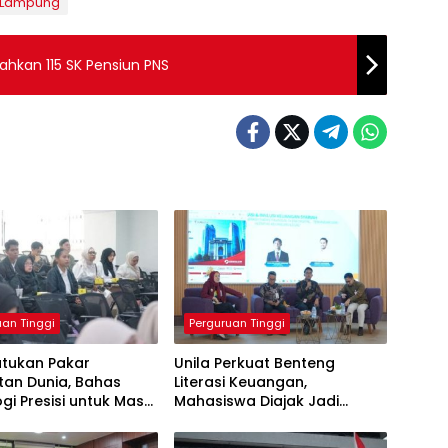
s Lampung
hkan 115 SK Pensiun PNS
uan Tinggi
Perguruan Tinggi
atukan Pakar
Unila Perkuat Benteng
tan Dunia, Bahas
Literasi Keuangan,
gi Presisi untuk Masa
Mahasiswa Diajak Jadi
Layanan Medis
Generasi Melek Finansial