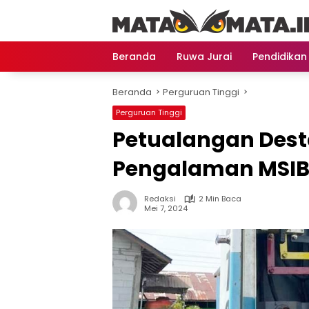
Langsung
ke
konten
Beranda
Ruwa Jurai
Pendidikan
Beranda
Perguruan Tinggi
Perguruan Tinggi
Petualangan Desta
Pengalaman MSIB 
Redaksi
2 Min Baca
Mei 7, 2024