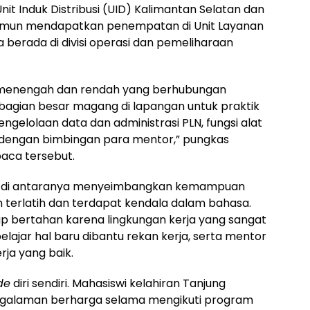
t Induk Distribusi (UID) Kalimantan Selatan dan
namun mendapatkan penempatan di Unit Layanan
 berada di divisi operasi dan pemeliharaan
 menengah dan rendah yang berhubungan
sebagian besar magang di lapangan untuk praktik
 pengelolaan data dan administrasi PLN, fungsi alat
 dengan bimbingan para mentor,” pungkas
aca tersebut.
ia, di antaranya menyeimbangkan kemampuan
h terlatih dan terdapat kendala dalam bahasa.
etap bertahan karena lingkungan kerja yang sangat
belajar hal baru dibantu rekan kerja, serta mentor
rja yang baik.
de
diri sendiri. Mahasiswi kelahiran Tanjung
galaman berharga selama mengikuti program