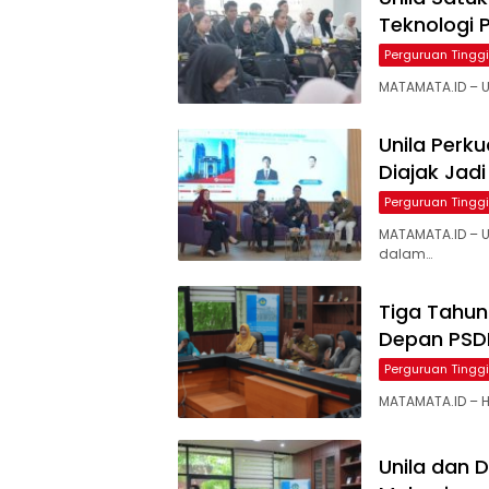
Teknologi 
Perguruan Tinggi
MATAMATA.ID – U
Unila Perk
Diajak Jadi
Perguruan Tinggi
MATAMATA.ID – 
dalam…
Tiga Tahun
Depan PSD
Perguruan Tinggi
MATAMATA.ID – H
Unila dan 