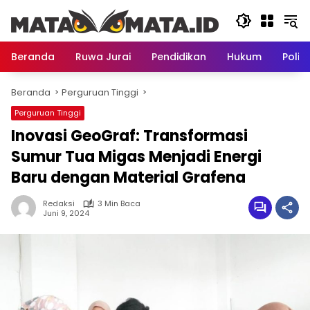
Langsung
ke
konten
Beranda
Ruwa Jurai
Pendidikan
Hukum
Politi
Beranda
Perguruan Tinggi
Perguruan Tinggi
Inovasi GeoGraf: Transformasi
Sumur Tua Migas Menjadi Energi
Baru dengan Material Grafena
Redaksi
3 Min Baca
Juni 9, 2024