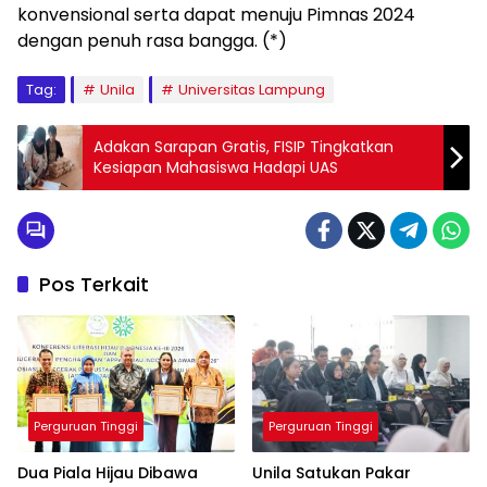
konvensional serta dapat menuju Pimnas 2024
dengan penuh rasa bangga. (*)
Tag:
Unila
Universitas Lampung
Adakan Sarapan Gratis, FISIP Tingkatkan
Kesiapan Mahasiswa Hadapi UAS
Pos Terkait
Perguruan Tinggi
Perguruan Tinggi
Dua Piala Hijau Dibawa
Unila Satukan Pakar