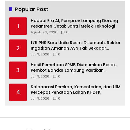
Popular Post
Hadapi Era AI, Pemprov Lampung Dorong
1
Pesantren Cetak Santri Melek Teknologi
Agustus 9, 2026
0
179 PNS Baru Unila Resmi Disumpah, Rektor
2
Ingatkan Amanah ASN Tak Sekadar
Formalitas
Juli 9, 2026
0
Hasil Pemetaan SPMB Diumumkan Besok,
3
Pemkot Bandar Lampung Pastikan
Sekolah Negeri Gratis
Juli 9, 2026
0
Kolaborasi Pemkab, Kementerian, dan UIM
4
Percepat Penataan Lahan KHDTK
Juli 9, 2026
0