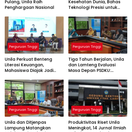
Pulang, Unila Raih
Kesehatan Dunia, Bahas
Penghargaan Nasional
Teknologi Presisi untuk
Masa Depan Layanan
Medis
Perguruan Tinggi
Perguruan Tinggi
Unila Perkuat Benteng
Tiga Tahun Berjalan, Unila
Literasi Keuangan,
dan Lamteng Evaluasi
Mahasiswa Diajak Jadi
Masa Depan PSDKU:
Generasi Melek Finansial
Targetkan Jadi Model
Kampus Daerah
Perguruan Tinggi
Perguruan Tinggi
Unila dan Ditjenpas
Produktivitas Riset Unila
Lampung Matangkan
Meningkat, 14 Jurnal Ilmiah