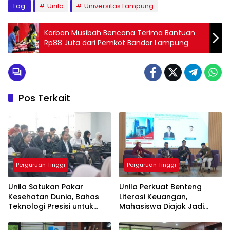
Tag:
Unila
Universitas Lampung
Korban Musibah Bencana Terima Bantuan
Rp88 Juta dari Pemkot Bandar Lampung
Pos Terkait
Perguruan Tinggi
Perguruan Tinggi
Unila Satukan Pakar
Unila Perkuat Benteng
Kesehatan Dunia, Bahas
Literasi Keuangan,
Teknologi Presisi untuk
Mahasiswa Diajak Jadi
Masa Depan Layanan
Generasi Melek Finansial
Medis