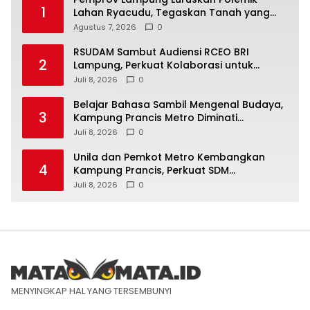
1
Lahan Ryacudu, Tegaskan Tanah yang
Dipersoalkan Bukan Aset Provinsi
Agustus 7, 2026
0
RSUDAM Sambut Audiensi RCEO BRI
2
Lampung, Perkuat Kolaborasi untuk
Pengembangan Layanan dan SDM
Juli 8, 2026
0
Belajar Bahasa Sambil Mengenal Budaya,
3
Kampung Prancis Metro Diminati
Masyarakat
Juli 8, 2026
0
Unila dan Pemkot Metro Kembangkan
4
Kampung Prancis, Perkuat SDM
Berwawasan Internasional
Juli 8, 2026
0
MENYINGKAP HAL YANG TERSEMBUNYI