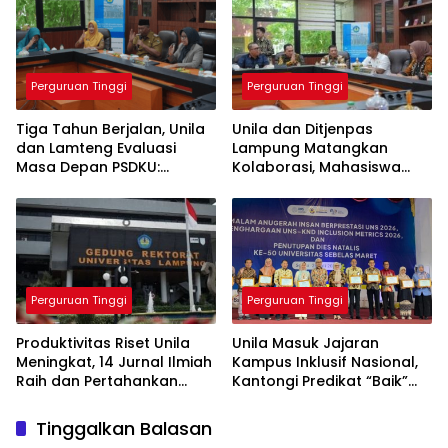
Perguruan Tinggi
Perguruan Tinggi
Tiga Tahun Berjalan, Unila
Unila dan Ditjenpas
dan Lamteng Evaluasi
Lampung Matangkan
Masa Depan PSDKU:
Kolaborasi, Mahasiswa
Targetkan Jadi Model
Berpeluang Magang di
Kampus Daerah
Lapas
Perguruan Tinggi
Perguruan Tinggi
Produktivitas Riset Unila
Unila Masuk Jajaran
Meningkat, 14 Jurnal Ilmiah
Kampus Inklusif Nasional,
Raih dan Pertahankan
Kantongi Predikat “Baik”
Akreditasi Nasional
dari UNS-KND 2026
Tinggalkan Balasan