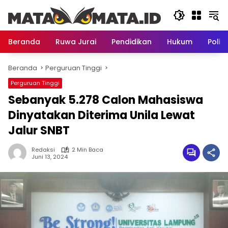
Langsung
ke
konten
Beranda
Ruwa Jurai
Pendidikan
Hukum
Politi
Beranda
Perguruan Tinggi
Perguruan Tinggi
Sebanyak 5.278 Calon Mahasiswa
Dinyatakan Diterima Unila Lewat
Jalur SNBT
Redaksi
2 Min Baca
Juni 13, 2024