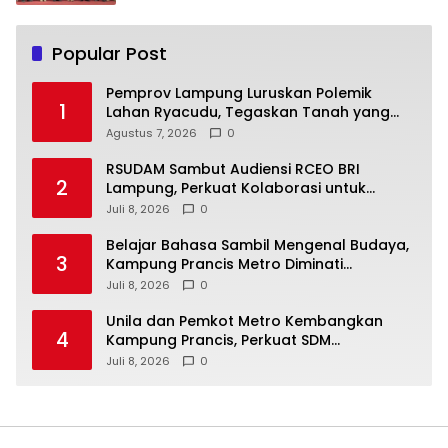
Popular Post
Pemprov Lampung Luruskan Polemik
1
Lahan Ryacudu, Tegaskan Tanah yang
Dipersoalkan Bukan Aset Provinsi
Agustus 7, 2026
0
RSUDAM Sambut Audiensi RCEO BRI
2
Lampung, Perkuat Kolaborasi untuk
Pengembangan Layanan dan SDM
Juli 8, 2026
0
Belajar Bahasa Sambil Mengenal Budaya,
3
Kampung Prancis Metro Diminati
Masyarakat
Juli 8, 2026
0
Unila dan Pemkot Metro Kembangkan
4
Kampung Prancis, Perkuat SDM
Berwawasan Internasional
Juli 8, 2026
0