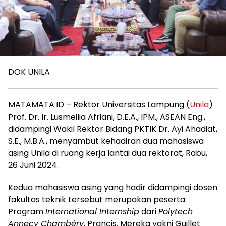
DOK UNILA
MATAMATA.ID – Rektor Universitas Lampung (
Unila
)
Prof. Dr. Ir. Lusmeilia Afriani, D.E.A., IPM., ASEAN Eng.,
didampingi Wakil Rektor Bidang PKTIK Dr. Ayi Ahadiat,
S.E., M.B.A., menyambut kehadiran dua mahasiswa
asing Unila di ruang kerja lantai dua rektorat, Rabu,
26 Juni 2024.
Kedua mahasiswa asing yang hadir didampingi dosen
fakultas teknik tersebut merupakan peserta
Program
International Internship
dari
Polytech
Annecy Chambéry
, Prancis. Mereka yakni Guillet