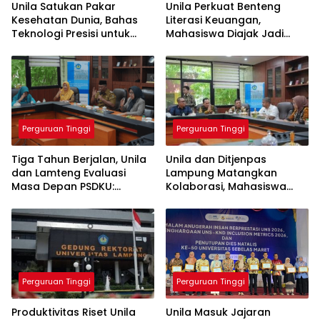
Unila Satukan Pakar
Unila Perkuat Benteng
Kesehatan Dunia, Bahas
Literasi Keuangan,
Teknologi Presisi untuk
Mahasiswa Diajak Jadi
Masa Depan Layanan
Generasi Melek Finansial
Medis
Perguruan Tinggi
Perguruan Tinggi
Tiga Tahun Berjalan, Unila
Unila dan Ditjenpas
dan Lamteng Evaluasi
Lampung Matangkan
Masa Depan PSDKU:
Kolaborasi, Mahasiswa
Targetkan Jadi Model
Berpeluang Magang di
Kampus Daerah
Lapas
Perguruan Tinggi
Perguruan Tinggi
Produktivitas Riset Unila
Unila Masuk Jajaran