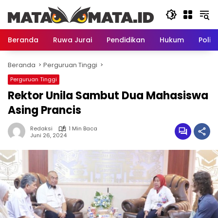
Langsung
ke
konten
Beranda
Ruwa Jurai
Pendidikan
Hukum
Politi
Beranda
Perguruan Tinggi
Perguruan Tinggi
Rektor Unila Sambut Dua Mahasiswa
Asing Prancis
Redaksi
1 Min Baca
Juni 26, 2024