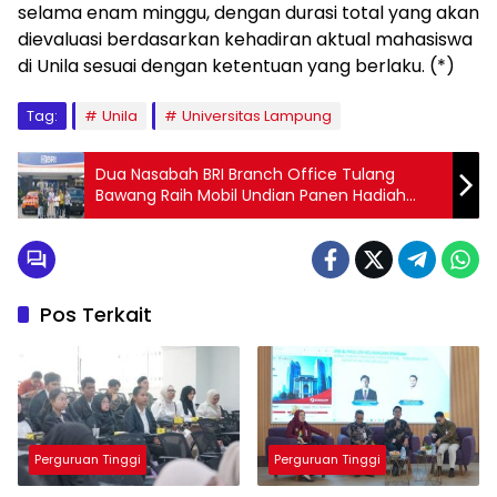
selama enam minggu, dengan durasi total yang akan
dievaluasi berdasarkan kehadiran aktual mahasiswa
di Unila sesuai dengan ketentuan yang berlaku. (*)
Tag:
Unila
Universitas Lampung
Dua Nasabah BRI Branch Office Tulang
Bawang Raih Mobil Undian Panen Hadiah
Simpedes Semester II 2023
Pos Terkait
Perguruan Tinggi
Perguruan Tinggi