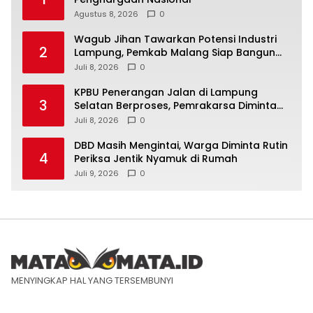
Agustus 8, 2026
0
Wagub Jihan Tawarkan Potensi Industri
2
Lampung, Pemkab Malang Siap Bangun
Sinergi
Juli 8, 2026
0
KPBU Penerangan Jalan di Lampung
3
Selatan Berproses, Pemrakarsa Diminta
Susun FS
Juli 8, 2026
0
DBD Masih Mengintai, Warga Diminta Rutin
4
Periksa Jentik Nyamuk di Rumah
Juli 9, 2026
0
MENYINGKAP HAL YANG TERSEMBUNYI