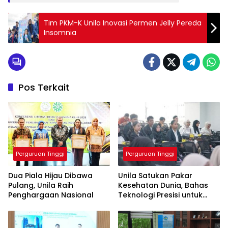
Tim PKM-K Unila Inovasi Permen Jelly Pereda
Insomnia
Pos Terkait
Perguruan Tinggi
Perguruan Tinggi
Dua Piala Hijau Dibawa
Unila Satukan Pakar
Pulang, Unila Raih
Kesehatan Dunia, Bahas
Penghargaan Nasional
Teknologi Presisi untuk
Masa Depan Layanan
Medis