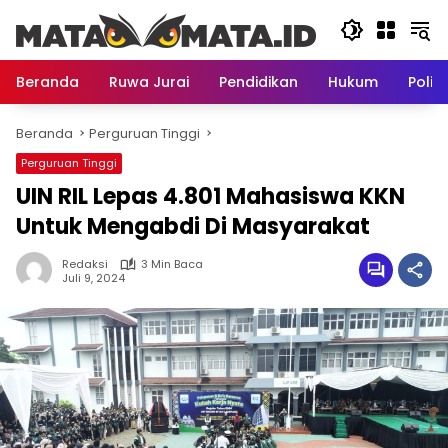
Langsung
ke
konten
Beranda
Ruwa Jurai
Pendidikan
Hukum
Politi
Beranda
Perguruan Tinggi
Perguruan Tinggi
UIN RIL Lepas 4.801 Mahasiswa KKN
Untuk Mengabdi Di Masyarakat
Redaksi
3 Min Baca
Juli 9, 2024