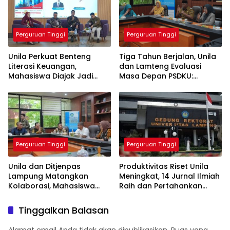
Perguruan Tinggi
Perguruan Tinggi
Unila Perkuat Benteng
Tiga Tahun Berjalan, Unila
Literasi Keuangan,
dan Lamteng Evaluasi
Mahasiswa Diajak Jadi
Masa Depan PSDKU:
Generasi Melek Finansial
Targetkan Jadi Model
Kampus Daerah
Perguruan Tinggi
Perguruan Tinggi
Unila dan Ditjenpas
Produktivitas Riset Unila
Lampung Matangkan
Meningkat, 14 Jurnal Ilmiah
Kolaborasi, Mahasiswa
Raih dan Pertahankan
Berpeluang Magang di
Akreditasi Nasional
Lapas
Tinggalkan Balasan