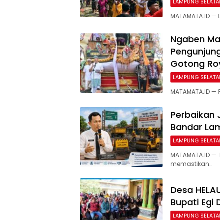
LAMPUNG SELATA
MATAMATA.ID — 
Ngaben Mas
Pengunjung,
Gotong Ro
LAMPUNG SELATA
MATAMATA.ID — 
Perbaikan 
Bandar La
LAMPUNG SELATA
MATAMATA.ID — 
memastikan…
Desa HELA
Bupati Egi
LAMPUNG SELATA