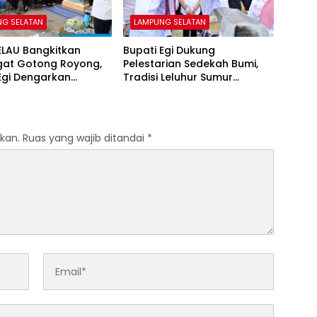
NG SELATAN
LAMPUNG SELATAN
ELAU Bangkitkan
Bupati Egi Dukung
at Gotong Royong,
Pelestarian Sedekah Bumi,
Egi Dengarkan
Tradisi Leluhur Sumur
si Warga
Kumbang Terus Lestari
kan.
Ruas yang wajib ditandai
*