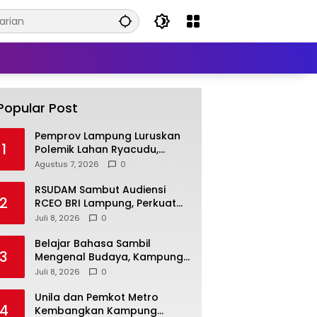
Popular Post
Pemprov Lampung Luruskan
1
Polemik Lahan Ryacudu,
Tegaskan Tanah yang
Agustus 7, 2026
0
Dipersoalkan Bukan Aset
Provinsi
RSUDAM Sambut Audiensi
2
RCEO BRI Lampung, Perkuat
Kolaborasi untuk
Juli 8, 2026
0
Pengembangan Layanan dan
SDM
Belajar Bahasa Sambil
3
Mengenal Budaya, Kampung
Prancis Metro Diminati
Juli 8, 2026
0
Masyarakat
Unila dan Pemkot Metro
4
Kembangkan Kampung