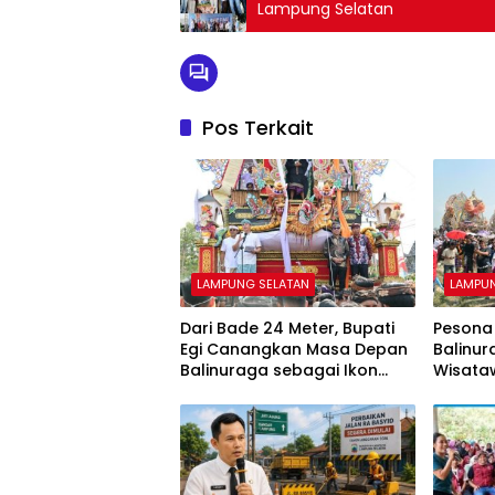
Lampung Selatan
Pos Terkait
LAMPUNG SELATAN
LAMPU
Dari Bade 24 Meter, Bupati
Pesona
Egi Canangkan Masa Depan
Balinur
Balinuraga sebagai Ikon
Wisataw
Wisata Budaya
Sangat
Indone