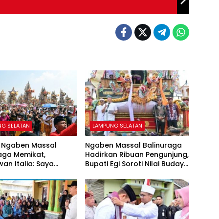
NG SELATAN
LAMPUNG SELATAN
 Ngaben Massal
Ngaben Massal Balinuraga
aga Memikat,
Hadirkan Ribuan Pengunjung,
an Italia: Saya
Bupati Egi Soroti Nilai Budaya
 Mencintai Budaya
dan Gotong Royong
sia