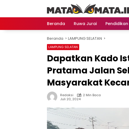
Langsung
ke
konten
Beranda
Ruwa Jurai
Pendidikan
Beranda
LAMPUNG SELATAN
LAMPUNG SELATAN
Dapatkan Kado Ist
Pratama Jalan S
Masyarakat Keca
Redaksi
2 Min Baca
Juli 20, 2024