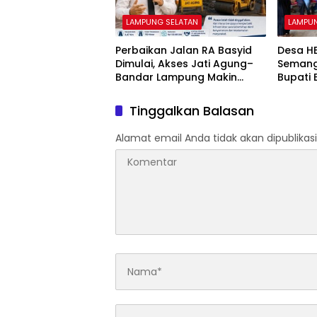
LAMPUNG SELATAN
LAMPU
Perbaikan Jalan RA Basyid
Desa H
Dimulai, Akses Jati Agung–
Semang
Bandar Lampung Makin
Bupati 
Lancar
Aspira
Tinggalkan Balasan
Alamat email Anda tidak akan dipublikasi