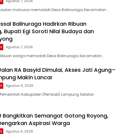
N
Agustus 7, 2026
Lautan manusia memadati Desa Balinuraga, Kecamatan…
sal Balinuraga Hadirkan Ribuan
 Bupati Egi Soroti Nilai Budaya dan
yong
N
Agustus 7, 2026
Ribuan warga memadati Desa Balinuraga, Kecamatan…
Jalan RA Basyid Dimulai, Akses Jati Agung–
mpung Makin Lancar
N
Agustus 6, 2026
Pemerintah Kabupaten (Pemkab) Lampung Selatan
U Bangkitkan Semangat Gotong Royong,
 Dengarkan Aspirasi Warga
N
Agustus 5, 2026