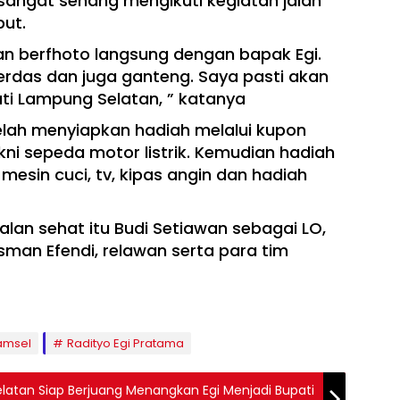
angat senang mengikuti kegiatan jalan
but.
an berfhoto langsung dengan bapak Egi.
 cerdas dan juga ganteng. Saya pasti akan
ati Lampung Selatan, ” katanya
 telah menyiapkan hadiah melalui kupon
ni sepeda motor listrik. Kemudian hadiah
mesin cuci, tv, kipas angin dan hadiah
lan sehat itu Budi Setiawan sebagai LO,
man Efendi, relawan serta para tim
Lamsel
Radityo Egi Pratama
atan Siap Berjuang Menangkan Egi Menjadi Bupati