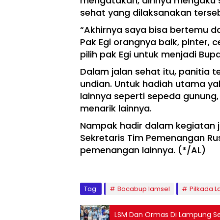
mengatakan, dirinya mengaku s
sehat yang dilaksanakan terse
“Akhirnya saya bisa bertemu d
Pak Egi orangnya baik, pinter,
pilih pak Egi untuk menjadi Bup
Dalam jalan sehat itu, panitia
undian. Untuk hadiah utama yak
lainnya seperti sepeda gunung, 
menarik lainnya.
Nampak hadir dalam kegiatan ja
Sekretaris Tim Pemenangan Rus
pemenangan lainnya. (*/AL)
Tag:
Bacabup lamsel
Pilkada 
LSM Dan Ormas Di Lampung Sel