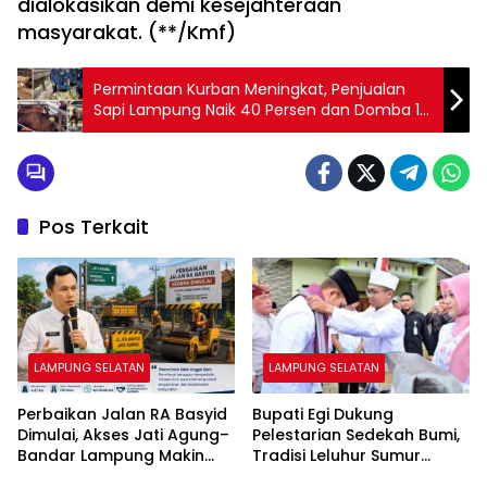
dialokasikan demi kesejahteraan
masyarakat. (**/Kmf)
Permintaan Kurban Meningkat, Penjualan
Sapi Lampung Naik 40 Persen dan Domba 121
Persen
Pos Terkait
LAMPUNG SELATAN
LAMPUNG SELATAN
Perbaikan Jalan RA Basyid
Bupati Egi Dukung
Dimulai, Akses Jati Agung–
Pelestarian Sedekah Bumi,
Bandar Lampung Makin
Tradisi Leluhur Sumur
Lancar
Kumbang Terus Lestari