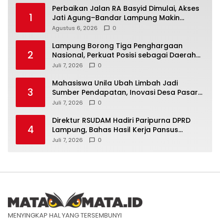
Perbaikan Jalan RA Basyid Dimulai, Akses
1
Jati Agung–Bandar Lampung Makin
Lancar
Agustus 6, 2026
0
Lampung Borong Tiga Penghargaan
2
Nasional, Perkuat Posisi sebagai Daerah
Penggerak Ekonomi Syariah
Juli 7, 2026
0
Mahasiswa Unila Ubah Limbah Jadi
3
Sumber Pendapatan, Inovasi Desa Pasar
Krui Raih Pengakuan Nasional
Juli 7, 2026
0
Direktur RSUDAM Hadiri Paripurna DPRD
4
Lampung, Bahas Hasil Kerja Pansus
Laporan Keuangan 2025
Juli 7, 2026
0
MENYINGKAP HAL YANG TERSEMBUNYI