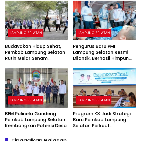
LAMPUNG SELATAN
LAMPUNG SELATAN
Budayakan Hidup Sehat,
Pengurus Baru PMI
Pemkab Lampung Selatan
Lampung Selatan Resmi
Rutin Gelar Senam
Dilantik, Berhasil Himpun
Bersama ASN
1.021 Kantong Darah
LAMPUNG SELATAN
LAMPUNG SELATAN
BEM Polinela Gandeng
Program K3 Jadi Strategi
Pemkab Lampung Selatan
Baru Pemkab Lampung
Kembangkan Potensi Desa
Selatan Perkuat
Ketahanan Pangan
Keluarga
Tinggalkan Balasan