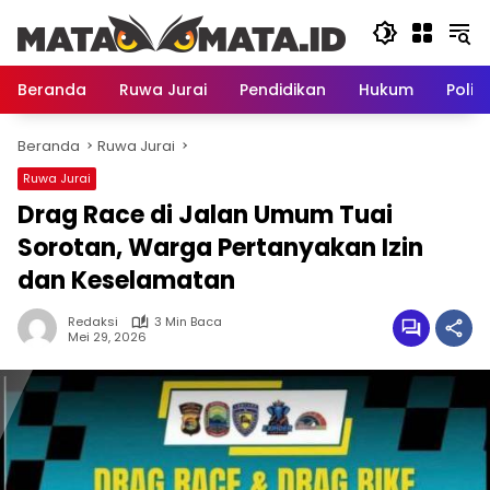
Langsung
ke
konten
Beranda
Ruwa Jurai
Pendidikan
Hukum
Politi
Beranda
Ruwa Jurai
Ruwa Jurai
Drag Race di Jalan Umum Tuai
Sorotan, Warga Pertanyakan Izin
dan Keselamatan
Redaksi
3 Min Baca
Mei 29, 2026