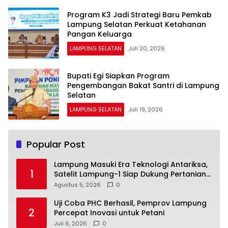
Program K3 Jadi Strategi Baru Pemkab
Lampung Selatan Perkuat Ketahanan
Pangan Keluarga
LAMPUNG SELATAN
Juli 20, 2026
Bupati Egi Siapkan Program
Pengembangan Bakat Santri di Lampung
Selatan
LAMPUNG SELATAN
Juli 19, 2026
Popular Post
Lampung Masuki Era Teknologi Antariksa,
1
Satelit Lampung-1 Siap Dukung Pertanian
Berbasis AI
Agustus 5, 2026
0
Uji Coba PHC Berhasil, Pemprov Lampung
2
Percepat Inovasi untuk Petani
Juli 6, 2026
0