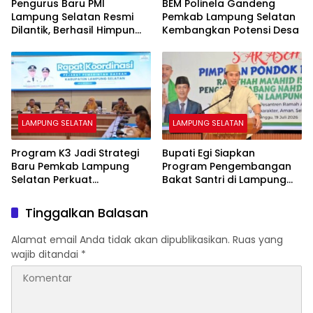
Pengurus Baru PMI
BEM Polinela Gandeng
Lampung Selatan Resmi
Pemkab Lampung Selatan
Dilantik, Berhasil Himpun
Kembangkan Potensi Desa
1.021 Kantong Darah
LAMPUNG SELATAN
LAMPUNG SELATAN
Program K3 Jadi Strategi
Bupati Egi Siapkan
Baru Pemkab Lampung
Program Pengembangan
Selatan Perkuat
Bakat Santri di Lampung
Ketahanan Pangan
Selatan
Keluarga
Tinggalkan Balasan
Alamat email Anda tidak akan dipublikasikan.
Ruas yang
wajib ditandai
*