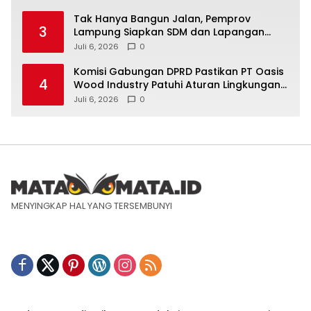
Tak Hanya Bangun Jalan, Pemprov
3
Lampung Siapkan SDM dan Lapangan
Kerja untuk Jabung
Juli 6, 2026
0
Komisi Gabungan DPRD Pastikan PT Oasis
4
Wood Industry Patuhi Aturan Lingkungan
dan Ketenagakerjaan
Juli 6, 2026
0
MENYINGKAP HAL YANG TERSEMBUNYI