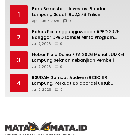
Baru Semester I, Investasi Bandar
1
Lampung Sudah Rp2,378 Triliun
Agustus 7, 2026
0
Bahas Pertanggungjawaban APBD 2025,
2
Banggar DPRD Lamsel Minta Program
UMKM Lebih Tepat Sasaran
Juli 7, 2026
0
Nobar Piala Dunia FIFA 2026 Meriah, UMKM
3
Lampung Selatan Kebanjiran Pembeli
Juli 7, 2026
0
RSUDAM Sambut Audiensi RCEO BRI
4
Lampung, Perkuat Kolaborasi untuk
Pengembangan Layanan dan SDM
Juli 8, 2026
0