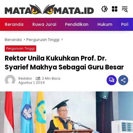
Langsung
ke
konten
Beranda
Ruwa Jurai
Pendidikan
Hukum
Politi
Beranda
Perguruan Tinggi
Perguruan Tinggi
Rektor Unila Kukuhkan Prof. Dr.
Syarief Makhya Sebagai Guru Besar
Redaksi
2 Min Baca
Agustus 1, 2024