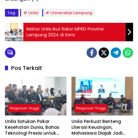
Tag:
Unila
Universitas Lampung
Rektor Unila Ikut Rakor MPRD Provinsi
Lampung 2024 di Itera
Pos Terkait
Perguruan Tinggi
Perguruan Tinggi
Unila Satukan Pakar
Unila Perkuat Benteng
Kesehatan Dunia, Bahas
Literasi Keuangan,
Teknologi Presisi untuk
Mahasiswa Diajak Jadi