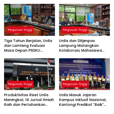
Masa Depan Layanan
Generasi Melek Finansial
Medis
Perguruan Tinggi
Perguruan Tinggi
Tiga Tahun Berjalan, Unila
Unila dan Ditjenpas
dan Lamteng Evaluasi
Lampung Matangkan
Masa Depan PSDKU:
Kolaborasi, Mahasiswa
Targetkan Jadi Model
Berpeluang Magang di
Kampus Daerah
Lapas
Perguruan Tinggi
Perguruan Tinggi
Produktivitas Riset Unila
Unila Masuk Jajaran
Meningkat, 14 Jurnal Ilmiah
Kampus Inklusif Nasional,
Raih dan Pertahankan
Kantongi Predikat “Baik”
Akreditasi Nasional
dari UNS-KND 2026