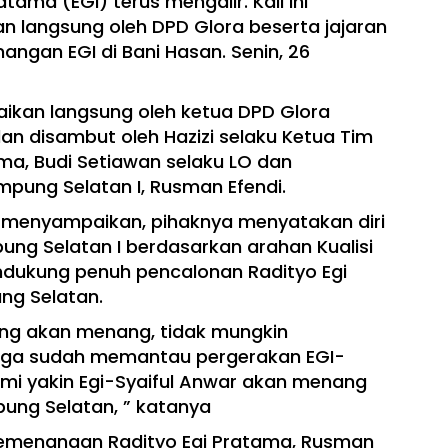
ama (EGI) terus mengalir. Kali ini
n langsung oleh DPD Glora beserta jajaran
ngan EGI di Bani Hasan. Senin, 26
aikan langsung oleh ketua DPD Glora
an disambut oleh Hazizi selaku Ketua Tim
a, Budi Setiawan selaku LO dan
pung Selatan I, Rusman Efendi.
menyampaikan, pihaknya menyatakan diri
ung Selatan I berdasarkan arahan Kualisi
ndukung penuh pencalonan Radityo Egi
ng Selatan.
ang akan menang, tidak mungkin
uga sudah memantau pergerakan EGI-
ami yakin Egi-Syaiful Anwar akan menang
ung Selatan, ” katanya
 Pemenangan Radityo Egi Pratama, Rusman