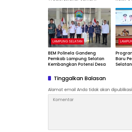
Kumbang Terus Lestari
ASN
LAMPUNG SELATAN
LAMPU
BEM Polinela Gandeng
Program
Pemkab Lampung Selatan
Baru P
Kembangkan Potensi Desa
Selata
Pangan
Tinggalkan Balasan
Alamat email Anda tidak akan dipublikasi