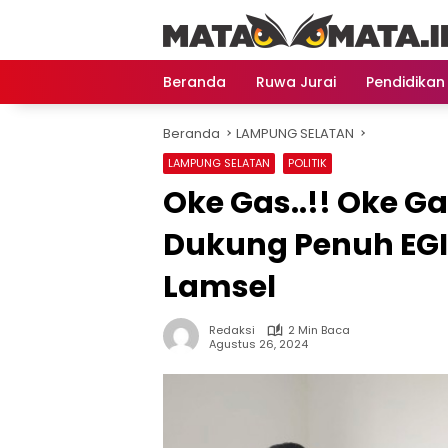
Langsung
ke
konten
Beranda
Ruwa Jurai
Pendidikan
Beranda
LAMPUNG SELATAN
LAMPUNG SELATAN
POLITIK
Oke Gas..!! Oke Ga
Dukung Penuh EGI-
Lamsel
Redaksi
2 Min Baca
Agustus 26, 2024