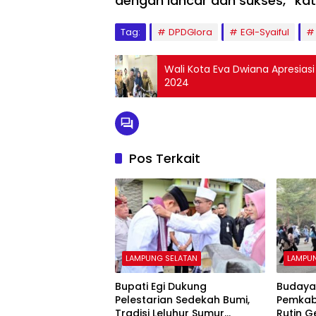
dengan lancar dan sukses, “ka
Tag:
DPDGlora
EGI-Syaiful
Wali Kota Eva Dwiana Apresias
2024
Pos Terkait
LAMPUNG SELATAN
LAMPU
Bupati Egi Dukung
Budaya
Pelestarian Sedekah Bumi,
Pemkab
Tradisi Leluhur Sumur
Rutin 