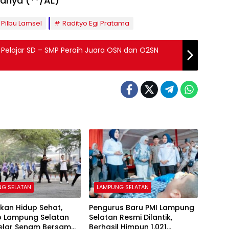
tanya (**/AL)
Pilbu Lamsel
Radityo Egi Pratama
i Pelajar SD – SMP Peraih Juara OSN dan O2SN
NG SELATAN
LAMPUNG SELATAN
kan Hidup Sehat,
Pengurus Baru PMI Lampung
 Lampung Selatan
Selatan Resmi Dilantik,
Gelar Senam Bersama
Berhasil Himpun 1.021