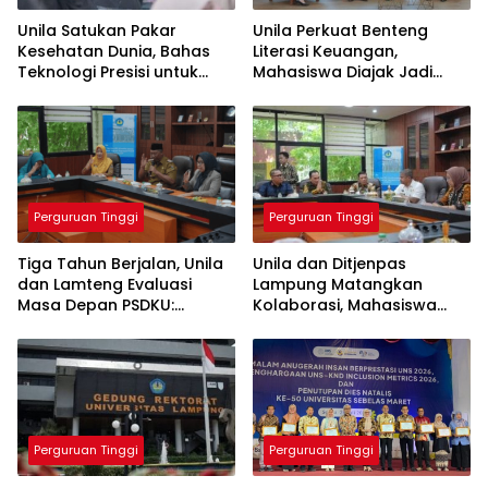
Unila Satukan Pakar
Unila Perkuat Benteng
Kesehatan Dunia, Bahas
Literasi Keuangan,
Teknologi Presisi untuk
Mahasiswa Diajak Jadi
Masa Depan Layanan
Generasi Melek Finansial
Medis
Perguruan Tinggi
Perguruan Tinggi
Tiga Tahun Berjalan, Unila
Unila dan Ditjenpas
dan Lamteng Evaluasi
Lampung Matangkan
Masa Depan PSDKU:
Kolaborasi, Mahasiswa
Targetkan Jadi Model
Berpeluang Magang di
Kampus Daerah
Lapas
Perguruan Tinggi
Perguruan Tinggi