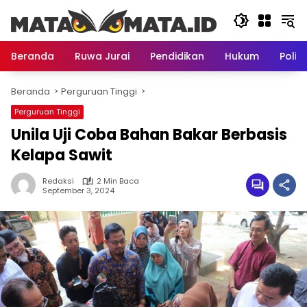
Langsung
ke
konten
Beranda
Ruwa Jurai
Pendidikan
Hukum
Politi
Beranda
Perguruan Tinggi
Perguruan Tinggi
Unila Uji Coba Bahan Bakar Berbasis
Kelapa Sawit
Redaksi
2 Min Baca
September 3, 2024