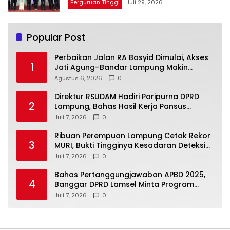
Perguruan Tinggi
Juli 29, 2026
Popular Post
Perbaikan Jalan RA Basyid Dimulai, Akses
1
Jati Agung–Bandar Lampung Makin
Lancar
Agustus 6, 2026
0
Direktur RSUDAM Hadiri Paripurna DPRD
2
Lampung, Bahas Hasil Kerja Pansus
Laporan Keuangan 2025
Juli 7, 2026
0
Ribuan Perempuan Lampung Cetak Rekor
3
MURI, Bukti Tingginya Kesadaran Deteksi
Dini Kanker Serviks
Juli 7, 2026
0
Bahas Pertanggungjawaban APBD 2025,
4
Banggar DPRD Lamsel Minta Program
UMKM Lebih Tepat Sasaran
Juli 7, 2026
0