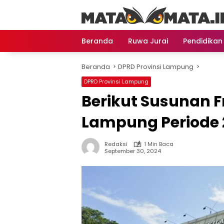
Langsung
ke
konten
Beranda
Ruwa Jurai
Pendidikan
Beranda
DPRD Provinsi Lampung
DPRD Provinsi Lampung
Berikut Susunan F
Lampung Periode 
Redaksi
1 Min Baca
September 30, 2024