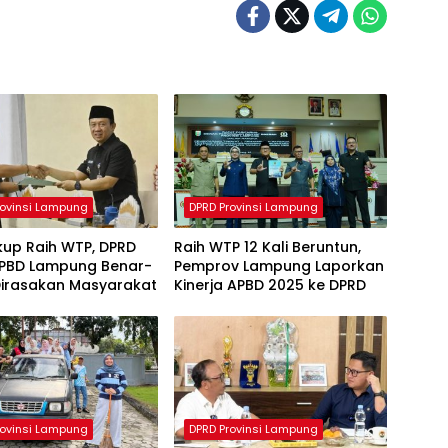
rovinsi Lampung
DPRD Provinsi Lampung
kup Raih WTP, DPRD
Raih WTP 12 Kali Beruntun,
APBD Lampung Benar-
Pemprov Lampung Laporkan
Dirasakan Masyarakat
Kinerja APBD 2025 ke DPRD
rovinsi Lampung
DPRD Provinsi Lampung