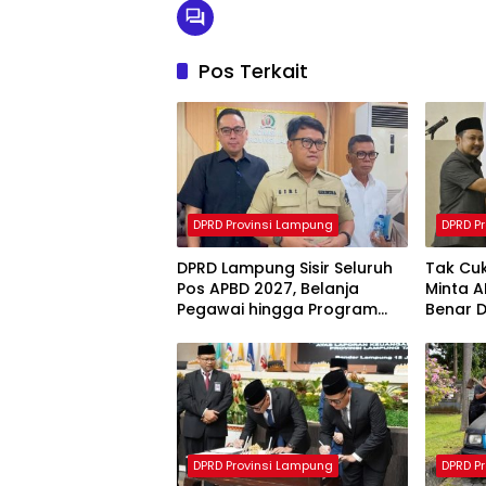
Pos Terkait
DPRD Provinsi Lampung
DPRD P
DPRD Lampung Sisir Seluruh
Tak Cu
Pos APBD 2027, Belanja
Minta 
Pegawai hingga Program
Benar 
Tak Efektif Jadi Sasaran
Evaluasi
DPRD Provinsi Lampung
DPRD P