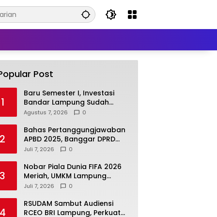
Popular Post
Baru Semester I, Investasi
1
Bandar Lampung Sudah
Rp2,378 Triliun
Agustus 7, 2026
0
Bahas Pertanggungjawaban
2
APBD 2025, Banggar DPRD
Lamsel Minta Program UMKM
Juli 7, 2026
0
Lebih Tepat Sasaran
Nobar Piala Dunia FIFA 2026
3
Meriah, UMKM Lampung
Selatan Kebanjiran Pembeli
Juli 7, 2026
0
RSUDAM Sambut Audiensi
4
RCEO BRI Lampung, Perkuat