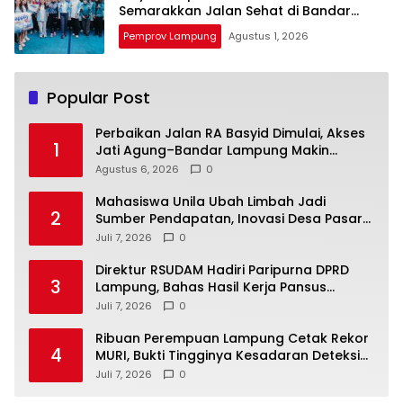
Semarakkan Jalan Sehat di Bandar
Lampung
Pemprov Lampung
Agustus 1, 2026
Popular Post
Perbaikan Jalan RA Basyid Dimulai, Akses
1
Jati Agung–Bandar Lampung Makin
Lancar
Agustus 6, 2026
0
Mahasiswa Unila Ubah Limbah Jadi
2
Sumber Pendapatan, Inovasi Desa Pasar
Krui Raih Pengakuan Nasional
Juli 7, 2026
0
Direktur RSUDAM Hadiri Paripurna DPRD
3
Lampung, Bahas Hasil Kerja Pansus
Laporan Keuangan 2025
Juli 7, 2026
0
Ribuan Perempuan Lampung Cetak Rekor
4
MURI, Bukti Tingginya Kesadaran Deteksi
Dini Kanker Serviks
Juli 7, 2026
0