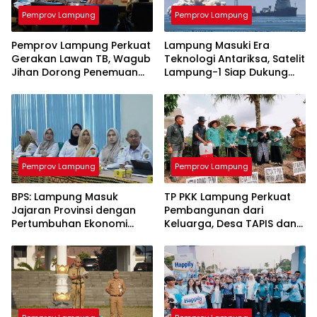
Pemprov Lampung
Pemprov Lampung
Pemprov Lampung Perkuat
Lampung Masuki Era
Gerakan Lawan TB, Wagub
Teknologi Antariksa, Satelit
Jihan Dorong Penemuan
Lampung-1 Siap Dukung
Kasus Lebih Cepat dan
Pertanian Berbasis AI
Tuntas
Pemprov Lampung
Pemprov Lampung
BPS: Lampung Masuk
TP PKK Lampung Perkuat
Jajaran Provinsi dengan
Pembangunan dari
Pertumbuhan Ekonomi
Keluarga, Desa TAPIS dan
Tertinggi di Sumatera
Sekolah Lansia Resmi
Diluncurkan