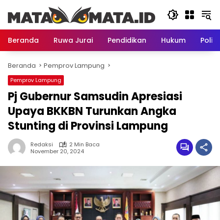
Langsung
ke
konten
Beranda
Ruwa Jurai
Pendidikan
Hukum
Politi
Beranda
Pemprov Lampung
Pemprov Lampung
Pj Gubernur Samsudin Apresiasi
Upaya BKKBN Turunkan Angka
Stunting di Provinsi Lampung
Redaksi
2 Min Baca
November 20, 2024