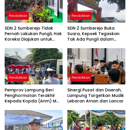
Pendidikan
Pendidikan
SDN 2 Sumberejo Tidak
SDN 2 Sumberejo Buka
Pernah Lakukan Pungli, Hak
Suara, Kepsek Tegaskan
Koreksi Diajukan untuk
Tak Ada Pungli dalam
Menjaga Keberimbangan
Kegiatan Komputer
Informasi
Pendidikan
Pendidikan
Pemprov Lampung Beri
Sinergi Pusat dan Daerah,
Penghormatan Terakhir
Lampung Targetkan Mudik
Kepada Kopda (Anm) M
Lebaran Aman dan Lancar
Mahfudi