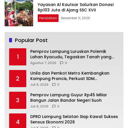
Yayasan Al Kautsar Salurkan Donasi
Rp103 Juta di Ajang SSC XVII
Pendidikan
Desember 11, 2025
Popular Post
Pemprov Lampung Luruskan Polemik
1
Lahan Ryacudu, Tegaskan Tanah yang
Dipersoalkan Bukan Aset Provinsi
Agustus 7, 2026
0
Unila dan Pemkot Metro Kembangkan
2
Kampung Prancis, Perkuat SDM
Berwawasan Internasional
Juli 8, 2026
0
Pemprov Lampung Guyur Rp45 Miliar
3
Bangun Jalan Bandar Negeri Suoh
Juli 8, 2026
0
DPRD Lampung Selatan Siap Kawal Sukses
4
Sensus Ekonomi 2026