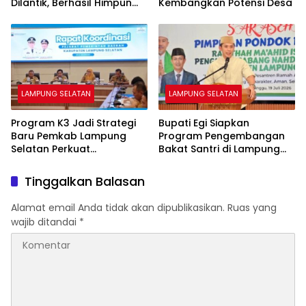
Dilantik, Berhasil Himpun
Kembangkan Potensi Desa
1.021 Kantong Darah
LAMPUNG SELATAN
LAMPUNG SELATAN
Program K3 Jadi Strategi
Bupati Egi Siapkan
Baru Pemkab Lampung
Program Pengembangan
Selatan Perkuat
Bakat Santri di Lampung
Ketahanan Pangan
Selatan
Keluarga
Tinggalkan Balasan
Alamat email Anda tidak akan dipublikasikan.
Ruas yang
wajib ditandai
*