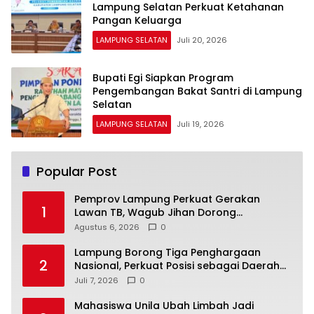
Lampung Selatan Perkuat Ketahanan
Pangan Keluarga
LAMPUNG SELATAN
Juli 20, 2026
Bupati Egi Siapkan Program
Pengembangan Bakat Santri di Lampung
Selatan
LAMPUNG SELATAN
Juli 19, 2026
Popular Post
Pemprov Lampung Perkuat Gerakan
1
Lawan TB, Wagub Jihan Dorong
Penemuan Kasus Lebih Cepat dan Tuntas
Agustus 6, 2026
0
Lampung Borong Tiga Penghargaan
2
Nasional, Perkuat Posisi sebagai Daerah
Penggerak Ekonomi Syariah
Juli 7, 2026
0
Mahasiswa Unila Ubah Limbah Jadi