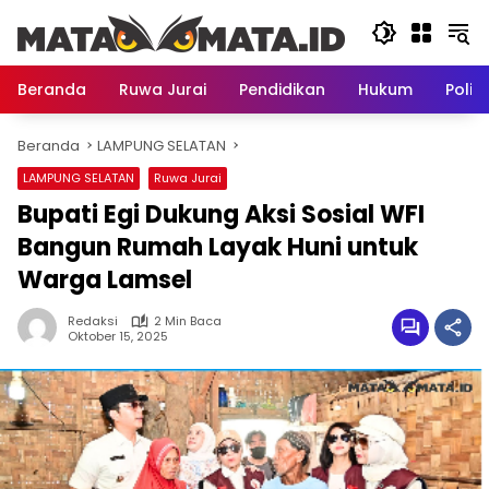
Langsung
ke
konten
Beranda
Ruwa Jurai
Pendidikan
Hukum
Politi
Beranda
LAMPUNG SELATAN
LAMPUNG SELATAN
Ruwa Jurai
Bupati Egi Dukung Aksi Sosial WFI
Bangun Rumah Layak Huni untuk
Warga Lamsel
Redaksi
2 Min Baca
Oktober 15, 2025