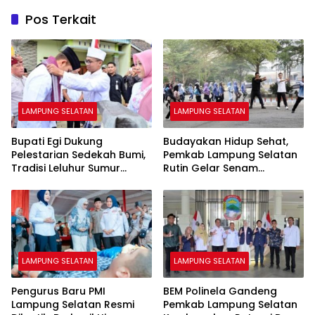
Pos Terkait
LAMPUNG SELATAN
LAMPUNG SELATAN
Bupati Egi Dukung
Budayakan Hidup Sehat,
Pelestarian Sedekah Bumi,
Pemkab Lampung Selatan
Tradisi Leluhur Sumur
Rutin Gelar Senam
Kumbang Terus Lestari
Bersama ASN
LAMPUNG SELATAN
LAMPUNG SELATAN
Pengurus Baru PMI
BEM Polinela Gandeng
Lampung Selatan Resmi
Pemkab Lampung Selatan