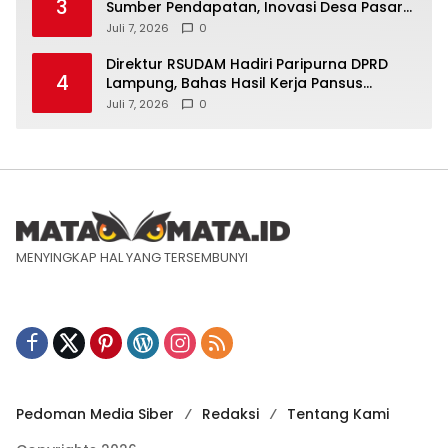
3
Sumber Pendapatan, Inovasi Desa Pasar
Krui Raih Pengakuan Nasional
Juli 7, 2026
0
Direktur RSUDAM Hadiri Paripurna DPRD
4
Lampung, Bahas Hasil Kerja Pansus
Laporan Keuangan 2025
Juli 7, 2026
0
MENYINGKAP HAL YANG TERSEMBUNYI
Pedoman Media Siber
Redaksi
Tentang Kami