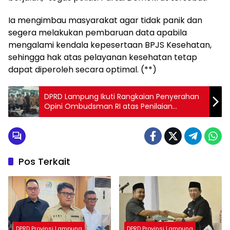
Ia mengimbau masyarakat agar tidak panik dan
segera melakukan pembaruan data apabila
mengalami kendala kepesertaan BPJS Kesehatan,
sehingga hak atas pelayanan kesehatan tetap
dapat diperoleh secara optimal. (**)
DPRD Lampung Ikuti Rangkaian Penyerahan
Opini Ombudsman RI atas Penilaian
Maladministrasi Pelayanan Publik
Pos Terkait
DPRD Provinsi Lampung
DPRD Provinsi Lampung