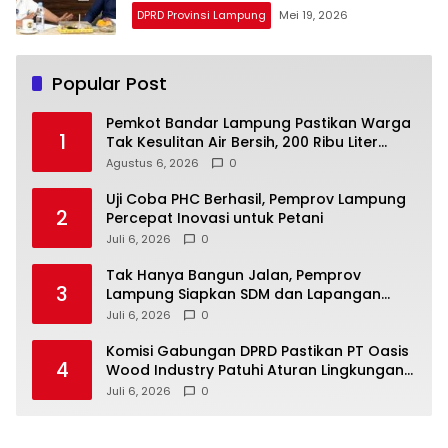
DPRD Provinsi Lampung
Mei 19, 2026
Popular Post
Pemkot Bandar Lampung Pastikan Warga
1
Tak Kesulitan Air Bersih, 200 Ribu Liter
Sudah Disalurkan
Agustus 6, 2026
0
Uji Coba PHC Berhasil, Pemprov Lampung
2
Percepat Inovasi untuk Petani
Juli 6, 2026
0
Tak Hanya Bangun Jalan, Pemprov
3
Lampung Siapkan SDM dan Lapangan
Kerja untuk Jabung
Juli 6, 2026
0
Komisi Gabungan DPRD Pastikan PT Oasis
4
Wood Industry Patuhi Aturan Lingkungan
dan Ketenagakerjaan
Juli 6, 2026
0