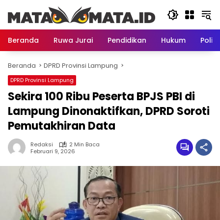
Langsung
ke
konten
Beranda
Ruwa Jurai
Pendidikan
Hukum
Politi
Beranda
DPRD Provinsi Lampung
DPRD Provinsi Lampung
Sekira 100 Ribu Peserta BPJS PBI di
Lampung Dinonaktifkan, DPRD Soroti
Pemutakhiran Data
Redaksi
2 Min Baca
Februari 9, 2026