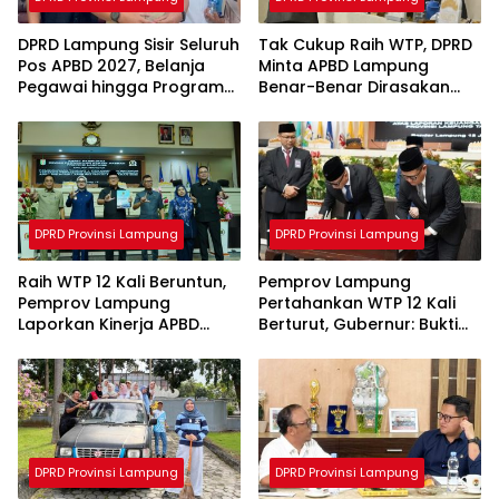
DPRD Lampung Sisir Seluruh
Tak Cukup Raih WTP, DPRD
Pos APBD 2027, Belanja
Minta APBD Lampung
Pegawai hingga Program
Benar-Benar Dirasakan
Tak Efektif Jadi Sasaran
Masyarakat
Evaluasi
DPRD Provinsi Lampung
DPRD Provinsi Lampung
Raih WTP 12 Kali Beruntun,
Pemprov Lampung
Pemprov Lampung
Pertahankan WTP 12 Kali
Laporkan Kinerja APBD
Berturut, Gubernur: Bukti
2025 ke DPRD
Komitmen Tata Kelola
Keuangan Akuntabel
DPRD Provinsi Lampung
DPRD Provinsi Lampung