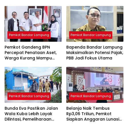
Ribu Liter Sudah Disalurkan
& Apresiasi GTK
Berprestasi
Pemkot Bandar Lampung
Pemkot Bandar Lampung
Pemkot Gandeng BPN
Bapenda Bandar Lampung
Percepat Penataan Aset,
Maksimalkan Potensi Pajak,
Warga Kurang Mampu
PBB Jadi Fokus Utama
Jadi Prioritas Sertifikasi
Tanah
Pemkot Bandar Lampung
Pemkot Bandar Lampung
Bunda Eva Pastikan Jalan
Belanja Naik Tembus
Wala Kuba Lebih Layak
Rp3,06 Triliun, Pemkot
Dilintasi, Pemeliharaan
Siapkan Anggaran Lunasi
Infrastruktur Terus Dikebut
Kewajiban dan Tambah