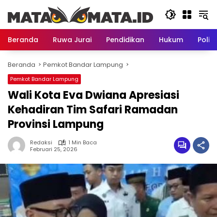
Langsung
ke
konten
Beranda
Ruwa Jurai
Pendidikan
Hukum
Politi
Beranda
Pemkot Bandar Lampung
Pemkot Bandar Lampung
Wali Kota Eva Dwiana Apresiasi
Kehadiran Tim Safari Ramadan
Provinsi Lampung
Redaksi
1 Min Baca
Februari 25, 2026