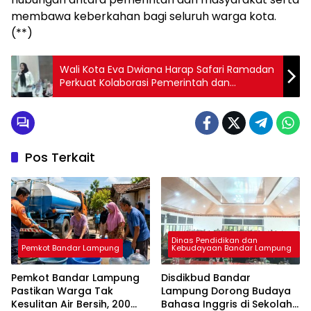
membawa keberkahan bagi seluruh warga kota.
(**)
Wali Kota Eva Dwiana Harap Safari Ramadan
Perkuat Kolaborasi Pemerintah dan
Masyarakat
Pos Terkait
Dinas Pendidikan dan
Pemkot Bandar Lampung
Kebudayaan Bandar Lampung
Pemkot Bandar Lampung
Disdikbud Bandar
Pastikan Warga Tak
Lampung Dorong Budaya
Kesulitan Air Bersih, 200
Bahasa Inggris di Sekolah