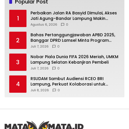
Popular Post
Perbaikan Jalan RA Basyid Dimulai, Akses
1
Jati Agung–Bandar Lampung Makin
Lancar
Agustus 6, 2026
0
Bahas Pertanggungjawaban APBD 2025,
2
Banggar DPRD Lamsel Minta Program
UMKM Lebih Tepat Sasaran
Juli 7, 2026
0
Nobar Piala Dunia FIFA 2026 Meriah, UMKM
3
Lampung Selatan Kebanjiran Pembeli
Juli 7, 2026
0
RSUDAM Sambut Audiensi RCEO BRI
4
Lampung, Perkuat Kolaborasi untuk
Pengembangan Layanan dan SDM
Juli 8, 2026
0