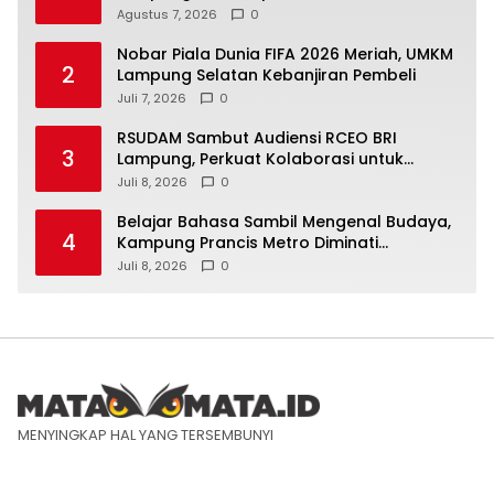
Agustus 7, 2026
0
Nobar Piala Dunia FIFA 2026 Meriah, UMKM
2
Lampung Selatan Kebanjiran Pembeli
Juli 7, 2026
0
RSUDAM Sambut Audiensi RCEO BRI
3
Lampung, Perkuat Kolaborasi untuk
Pengembangan Layanan dan SDM
Juli 8, 2026
0
Belajar Bahasa Sambil Mengenal Budaya,
4
Kampung Prancis Metro Diminati
Masyarakat
Juli 8, 2026
0
MENYINGKAP HAL YANG TERSEMBUNYI