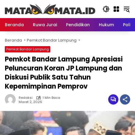
Langsung
ke
konten
Beranda
Ruwa Jurai
Pendidikan
Hukum
Politi
Beranda
Pemkot Bandar Lampung
Pemkot Bandar Lampung
Pemkot Bandar Lampung Apresiasi
Peluncuran Koran JP Lampung dan
Diskusi Publik Satu Tahun
Kepemimpinan Pemprov
Redaksi
1 Min Baca
Maret 2, 2026