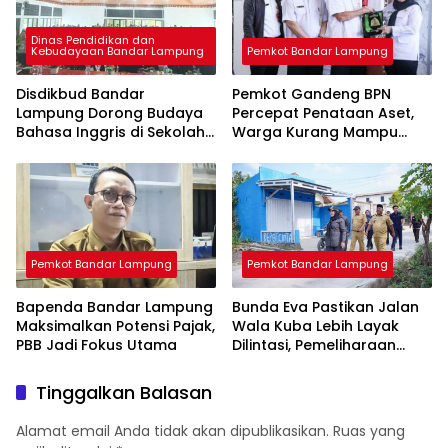
Dinas Pendidikan dan
Kebudayaan Bandar Lampung
Pemkot Bandar Lampung
Disdikbud Bandar
Pemkot Gandeng BPN
Lampung Dorong Budaya
Percepat Penataan Aset,
Bahasa Inggris di Sekolah
Warga Kurang Mampu
& Apresiasi GTK
Jadi Prioritas Sertifikasi
Berprestasi
Tanah
Pemkot Bandar Lampung
Pemkot Bandar Lampung
Bapenda Bandar Lampung
Bunda Eva Pastikan Jalan
Maksimalkan Potensi Pajak,
Wala Kuba Lebih Layak
PBB Jadi Fokus Utama
Dilintasi, Pemeliharaan
Infrastruktur Terus Dikebut
Tinggalkan Balasan
Alamat email Anda tidak akan dipublikasikan.
Ruas yang